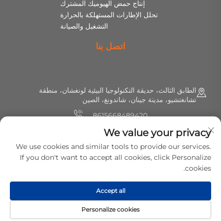
إنتاج حمض الهيوميك المشترك
تحلل الإطارات المستهلكة بالحرارة
التشغيل والصيانة
اتصل بنا
الطابق الثالث، حديقة التكنولوجيا البيئية لونغشان، منطقة
تشانغتشيو، مدينة جينان، شاندونغ، الصين
8615668489420
We value your privacy
+86 (0) 531 8891 0288
We use cookies and similar tools to provide our services.
[email protected]
If you don't want to accept all cookies, click Personalize
cookies.
حقوق النسخ © 2025 شركة ميرشين للتكنولوجيا البيئية المحدودة. جميع
Accept all
الحقوق محفوظة.
سياسة الخصوصية
Personalize cookies