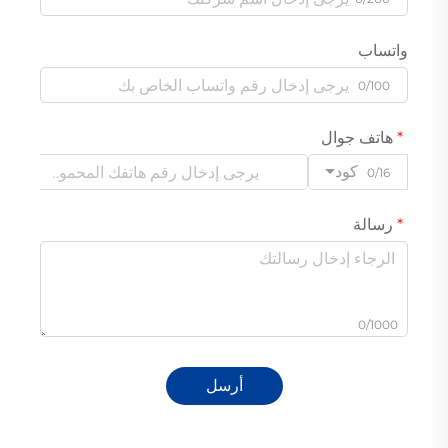
واتساب
0/100
هاتف جوال
كود
0/16
رسالة
0/1000
أرسل