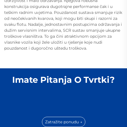
izdržljivost i malo održavanja. Njegova robusna
konstrukcija osigurava dugotrajne performanse čak i u
teškim radnim uvjetima. Pouzdanost sustava smanjuje rizik
od neočekivanih kvarova, koji mogu biti skupi i razorni za
svaku flotu. Nadalje, jednostavnim postupcima održavanja i
dužim servisnim intervalima, SCR sustav smanjuje ukupne
troškove vlasništva. To ga čini atraktivnom opcijom za
vlasnike vozila koji žele uložiti u rješenje koje nudi
pouzdanost i dugoročno uštedu troškova.
Imate Pitanja O Tvrtki?
Zatražite ponudu →