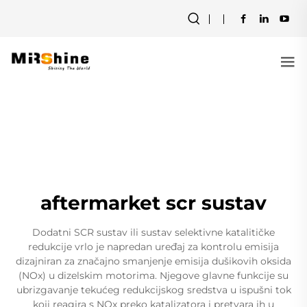
aftermarket scr sustav
Dodatni SCR sustav ili sustav selektivne katalitičke
redukcije vrlo je napredan uređaj za kontrolu emisija
dizajniran za značajno smanjenje emisija dušikovih oksida
(NOx) u dizelskim motorima. Njegove glavne funkcije su
ubrizgavanje tekućeg redukcijskog sredstva u ispušni tok
koji reagira s NOx preko katalizatora i pretvara ih u