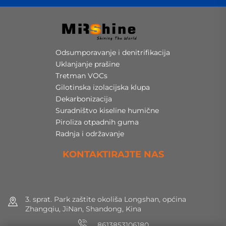
Odsumporavanje i denitrifikacija
Uklanjanje prašine
Tretman VOCs
Gilotinska izolacijska klupa
Dekarbonizacija
Suradništvo kiseline humične
Piroliza otpadnih guma
Radnja i održavanje
KONTAKTIRAJTE NAS
3. sprat. Park zaštite okoliša Longshan, općina
Zhangqiu, JiNan, Shandong, Kina
8613853106180