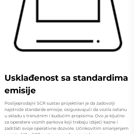
Usklađenost sa standardima
emisije
Poslijeprodajni SCR sustav projektiran je da zadovolji
najstrože standarde emisije, osiguravajući da vozila ostanu
u skladu s trenutnim i budućim propisima. Ovo je ključno
za operatere voznih parkova koji trebaju izbjeći kazne i
zadržati svoje operativne dozvole. Učinkovitim smanjenjem