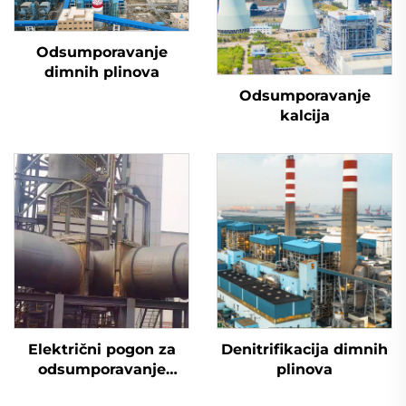
Odsumporavanje
dimnih plinova
Odsumporavanje
kalcija
Električni pogon za
Denitrifikacija dimnih
odsumporavanje
plinova
dimovodnog ventila