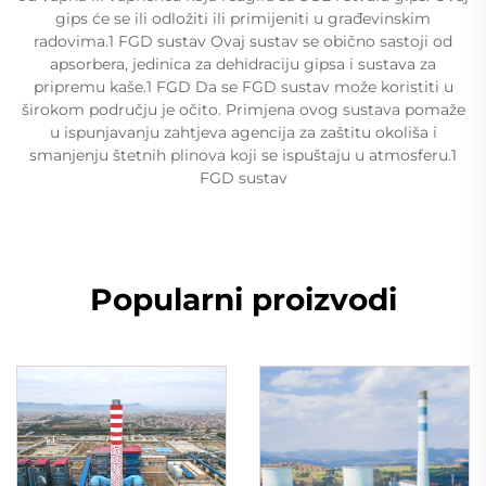
gips će se ili odložiti ili primijeniti u građevinskim
radovima.1 FGD sustav Ovaj sustav se obično sastoji od
apsorbera, jedinica za dehidraciju gipsa i sustava za
pripremu kaše.1 FGD Da se FGD sustav može koristiti u
širokom području je očito. Primjena ovog sustava pomaže
u ispunjavanju zahtjeva agencija za zaštitu okoliša i
smanjenju štetnih plinova koji se ispuštaju u atmosferu.1
FGD sustav
Popularni proizvodi