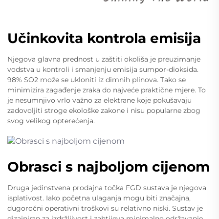
Učinkovita kontrola emisija
Njegova glavna prednost u zaštiti okoliša je preuzimanje
vodstva u kontroli i smanjenju emisija sumpor-dioksida.
98% SO2 može se ukloniti iz dimnih plinova. Tako se
minimizira zagađenje zraka do najveće praktične mjere. To
je nesumnjivo vrlo važno za elektrane koje pokušavaju
zadovoljiti stroge ekološke zakone i nisu popularne zbog
svog velikog opterećenja.
Obrasci s najboljom cijenom
Druga jedinstvena prodajna točka FGD sustava je njegova
isplativost. Iako početna ulaganja mogu biti značajna,
dugoročni operativni troškovi su relativno niski. Sustav je
dizajniran za izdržljivost i zahtijeva minimalno održavanje,