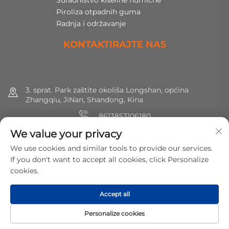
Piroliza otpadnih guma
Radnja i održavanje
KONTAKTIRAJTE NAS
3. sprat. Park zaštite okoliša Longshan, općina
Zhangqiu, JiNan, Shandong, Kina
8613853106180
We value your privacy
+86 (0) 531 8891 0288
We use cookies and similar tools to provide our services.
[email protected]
If you don't want to accept all cookies, click Personalize
cookies.
Autorska prava © 2025 MirShine Environmental Protection
Accept all
Technology Co., Ltd. Sva prava pridržana.
Politika privatnosti
Personalize cookies
POČETNA