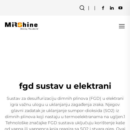
fgd sustav u elektrani
Sustav za desulfurizaciju dimnih plinova (FGD) u elektrani
igra važnu ulogu u uklanjanju zagađenja zraka. Njegov
glavni zadatak je uklanjanje sumpor-dioksida (SO2) iz
dimnih plinova koji nastaju u termoelektranama na ugljen.1
Tehnološke značajke FGD sustava uključuju korištenje kaše
od vapna ili vapnenca koja reagira sa SO2 i stvara gips. Ovaj