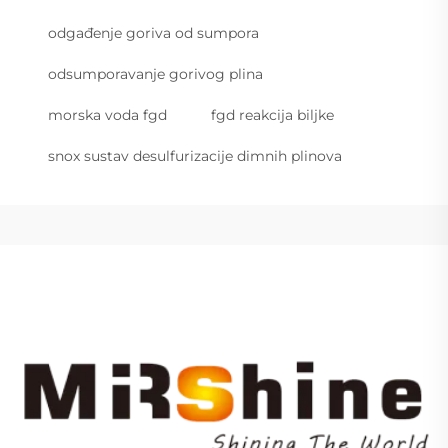
odgađenje goriva od sumpora
odsumporavanje gorivog plina
morska voda fgd
fgd reakcija biljke
snox sustav desulfurizacije dimnih plinova