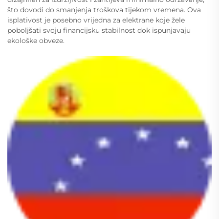
što dovodi do smanjenja troškova tijekom vremena. Ova
isplativost je posebno vrijedna za elektrane koje žele
poboljšati svoju financijsku stabilnost dok ispunjavaju
ekološke obveze.