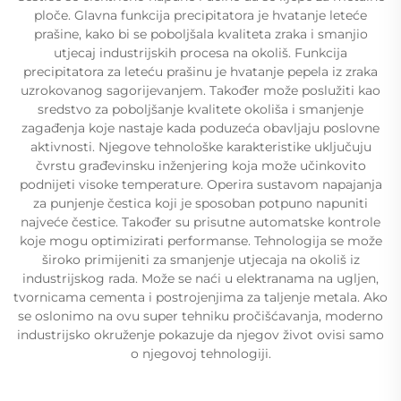
ploče. Glavna funkcija precipitatora je hvatanje leteće
prašine, kako bi se poboljšala kvaliteta zraka i smanjio
utjecaj industrijskih procesa na okoliš. Funkcija
precipitatora za leteću prašinu je hvatanje pepela iz zraka
uzrokovanog sagorijevanjem. Također može poslužiti kao
sredstvo za poboljšanje kvalitete okoliša i smanjenje
zagađenja koje nastaje kada poduzeća obavljaju poslovne
aktivnosti. Njegove tehnološke karakteristike uključuju
čvrstu građevinsku inženjering koja može učinkovito
podnijeti visoke temperature. Operira sustavom napajanja
za punjenje čestica koji je sposoban potpuno napuniti
najveće čestice. Također su prisutne automatske kontrole
koje mogu optimizirati performanse. Tehnologija se može
široko primijeniti za smanjenje utjecaja na okoliš iz
industrijskog rada. Može se naći u elektranama na ugljen,
tvornicama cementa i postrojenjima za taljenje metala. Ako
se oslonimo na ovu super tehniku pročišćavanja, moderno
industrijsko okruženje pokazuje da njegov život ovisi samo
o njegovoj tehnologiji.