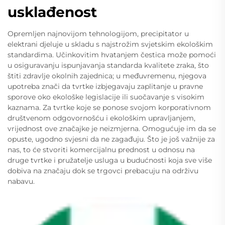
usklađenost
Opremljen najnovijom tehnologijom, precipitator u
elektrani djeluje u skladu s najstrožim svjetskim ekološkim
standardima. Učinkovitim hvatanjem čestica može pomoći
u osiguravanju ispunjavanja standarda kvalitete zraka, što
štiti zdravlje okolnih zajednica; u međuvremenu, njegova
upotreba znači da tvrtke izbjegavaju zaplitanje u pravne
sporove oko ekološke legislacije ili suočavanje s visokim
kaznama. Za tvrtke koje se ponose svojom korporativnom
društvenom odgovornošću i ekološkim upravljanjem,
vrijednost ove značajke je neizmjerna. Omogućuje im da se
opuste, ugodno svjesni da ne zagađuju. Što je još važnije za
nas, to će stvoriti komercijalnu prednost u odnosu na
druge tvrtke i pružatelje usluga u budućnosti koja sve više
dobiva na značaju dok se trgovci prebacuju na održivu
nabavu.