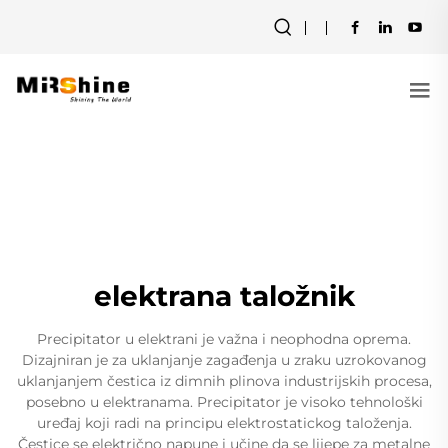
elektrana taložnik
Precipitator u elektrani je važna i neophodna oprema.
Dizajniran je za uklanjanje zagađenja u zraku uzrokovanog
uklanjanjem čestica iz dimnih plinova industrijskih procesa,
posebno u elektranama. Precipitator je visoko tehnološki
uređaj koji radi na principu elektrostatickog taloženja.
Čestice se električno napune i učine da se lijepe za metalne