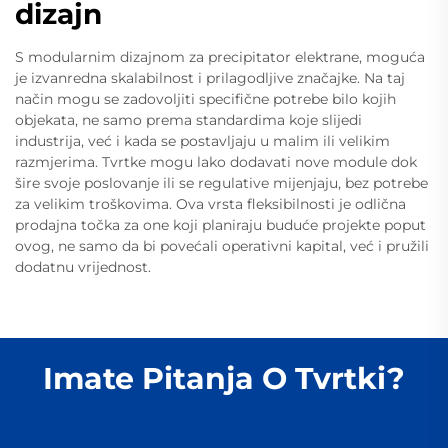
dizajn
S modularnim dizajnom za precipitator elektrane, moguća
je izvanredna skalabilnost i prilagodljive značajke. Na taj
način mogu se zadovoljiti specifične potrebe bilo kojih
objekata, ne samo prema standardima koje slijedi
industrija, već i kada se postavljaju u malim ili velikim
razmjerima. Tvrtke mogu lako dodavati nove module dok
šire svoje poslovanje ili se regulative mijenjaju, bez potrebe
za velikim troškovima. Ova vrsta fleksibilnosti je odlična
prodajna točka za one koji planiraju buduće projekte poput
ovog, ne samo da bi povećali operativni kapital, već i pružili
dodatnu vrijednost.
Imate Pitanja O Tvrtki?