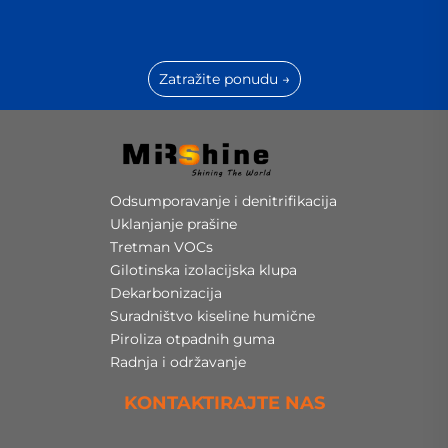
Zatražite ponudu →
Odsumporavanje i denitrifikacija
Uklanjanje prašine
Tretman VOCs
Gilotinska izolacijska klupa
Dekarbonizacija
Suradništvo kiseline humične
Piroliza otpadnih guma
Radnja i održavanje
KONTAKTIRAJTE NAS