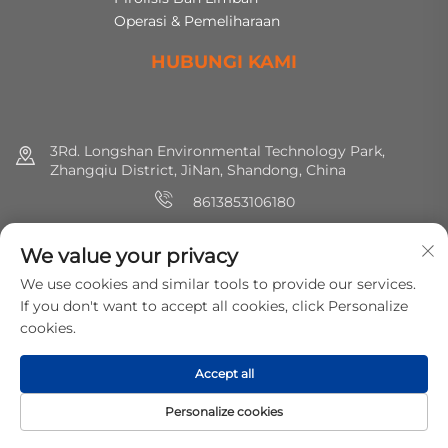
Operasi & Pemeliharaan
HUBUNGI KAMI
3Rd. Longshan Environmental Technology Park,
Zhangqiu District, JiNan, Shandong, China
8613853106180
+86 (0) 531 8891 0288
We value your privacy
[email protected]
We use cookies and similar tools to provide our services.
If you don't want to accept all cookies, click Personalize
cookies.
Hak cipta © 2025 MirShine Environmental Protection
Technology Co., Ltd. Hak-hak semua dilindungi.
Kebijakan
Accept all
Privasi
Personalize cookies
BERANDA
PRODUK
E-MAIL
TEL