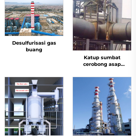
Desulfurisasi gas
buang
Katup sumbat
cerobong asap
desulfurisasi aktuator
listrik