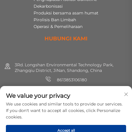
Dekarbonisasi
Produksi bersama asam humat
Pirolisis Ban Limbah
Operasi & Pemeliharaan
HUBUNGI KAMI
3Rd. Longshan Environmental Technology Park,
Zhangqiu District, JiNan, Shandong, China
8613853106180
+86 (0) 531 8891 0288
We value your privacy
[email protected]
We use cookies and similar tools to provide our services.
If you don't want to accept all cookies, click Personalize
cookies.
Hak cipta © 2025 MirShine Environmental Protection
Technology Co., Ltd. Hak-hak semua dilindungi.
Kebijakan
Accept all