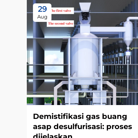
29
Aug
Demistifikasi gas buang
asap desulfurisasi: proses
dijelaskan