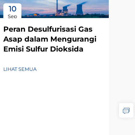
10
1
Sep
Oc
Peran Desulfurisasi Gas
Asap dalam Mengurangi
Emisi Sulfur Dioksida
LIHAT SEMUA
Ma
Pe
As