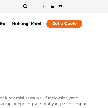
Get a Quote
ita
Hubungi Kami
belum emisi, semua sulfur dioksida yang
 penyerap pengering semprot yang mencampur