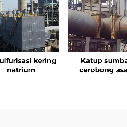
lfurisasi kering
Katup sumb
natrium
cerobong as
desulfurisas
aktuator listr