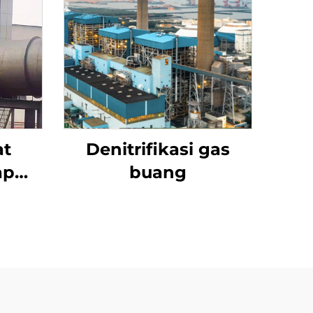
at
Denitrifikasi gas
ap
buang
i
ik