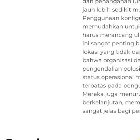
dan penanganan lu
jauh lebih sedikit 
Penggunaan konfigu
memudahkan untuk d
harus merancang ula
ini sangat penting b
lokasi yang tidak da
bahwa organisasi 
pengendalian polus
status operasional
terbatas pada pengu
Mereka juga menur
berkelanjutan, me
sangat jelas bagi p