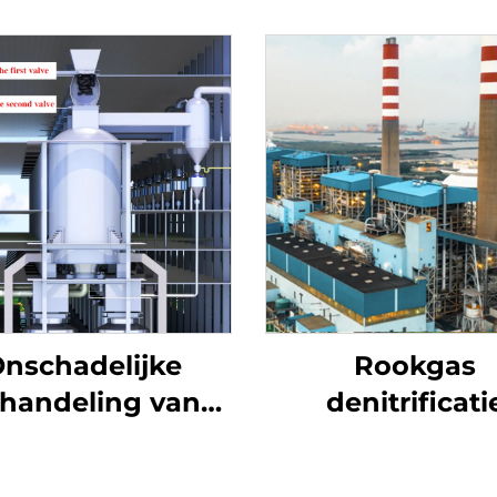
nschadelijke
Rookgas
handeling van
denitrificati
afvalbanden