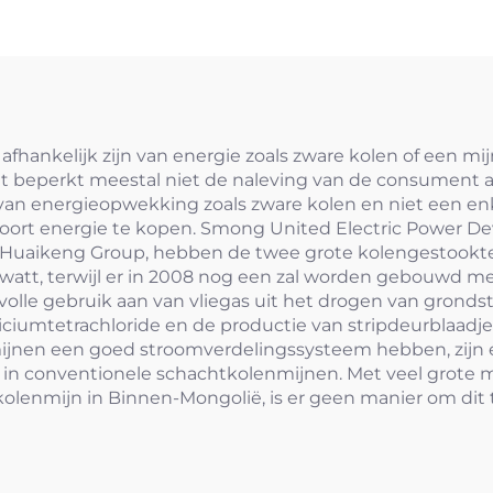
k afhankelijk zijn van energie zoals zware kolen of een m
et beperkt meestal niet de naleving van de consument a
 van energieopwekking zoals zware kolen en niet een enk
t soort energie te kopen. Smong United Electric Powe
 Huaikeng Group, hebben de twee grote kolengestookte 
watt, terwijl er in 2008 nog een zal worden gebouwd m
lle gebruik aan van vliegas uit het drogen van gronds
ciumtetrachloride en de productie van stripdeurblaadje
jnen een goed stroomverdelingssysteem hebben, zijn e
n conventionele schachtkolenmijnen. Met veel grote mi
en kolenmijn in Binnen-Mongolië, is er geen manier om di