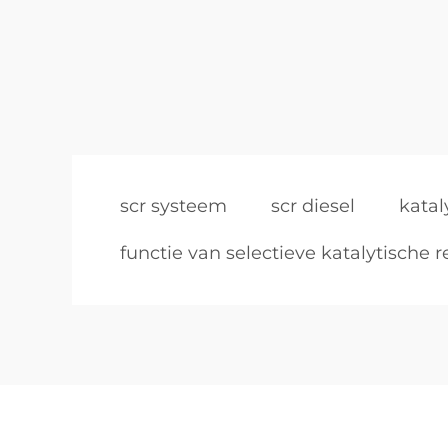
scr systeem
scr diesel
katal
functie van selectieve katalytische r