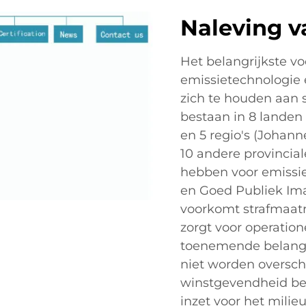
Naleving v
Het belangrijkste v
emissietechnologie e
zich te houden aan s
bestaan in 8 landen
en 5 regio's (Johann
10 andere provincia
hebben voor emissi
en Goed Publiek Im
voorkomt strafmaatr
zorgt voor operation
toenemende belang 
niet worden oversch
winstgevendheid beïn
inzet voor het mili