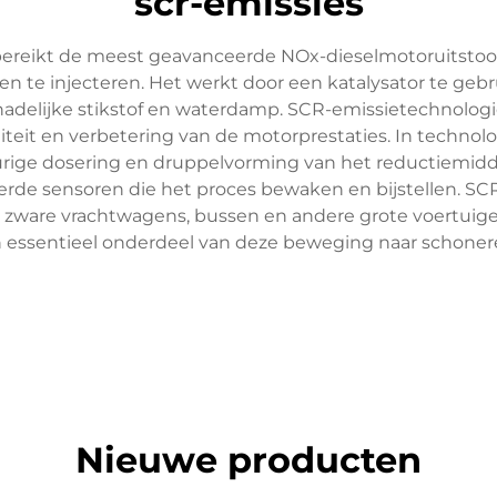
scr-emissies
ereikt de meest geavanceerde NOx-dieselmotoruitstootr
sen te injecteren. Het werkt door een katalysator te geb
adelijke stikstof en waterdamp. SCR-emissietechnologie
aliteit en verbetering van de motorprestaties. In tech
ge dosering en druppelvorming van het reductiemidde
reerde sensoren die het proces bewaken en bijstellen. S
an zware vrachtwagens, bussen en andere grote voertu
en essentieel onderdeel van deze beweging naar schoner
Nieuwe producten