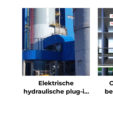
Elektrische
O
hydraulische plug-in
be
klep