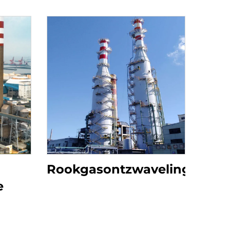
Rookgasontzwaveling
e