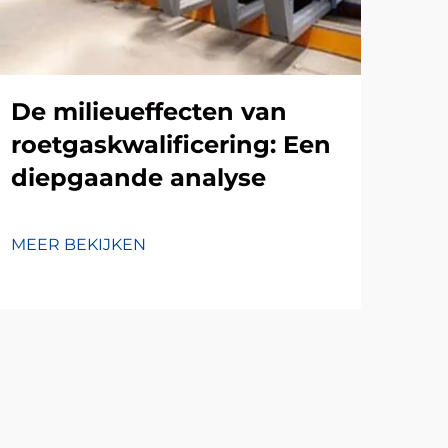
De milieueffecten van
De
roetgaskwalificering: Een
Ro
diepgaande analyse
In
MEER BEKIJKEN
MEE