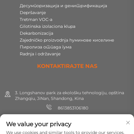
Десумпоризација и денитрификација
Depršavanje
Tretman VOC-a
Gilotinska izolaciona klupa
Dekarbonizacija
Zajedničko proizvodnja hуминове киселине
Пиролиза отпада гума
Radnja i održavanje
KONTAKTIRAJTE NAS
3. Longshanov park za ekološku tehnologiju, opština
Zhangqiu, JiNan, Shandong, Kina
8613853106180
+86 (0) 531 8891 0288
We value your privacy
[email protected]
We use cookies and similar tools to provide our services.