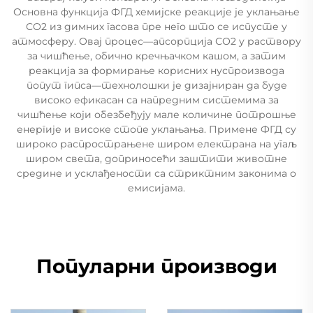
Основна функција ФГД хемијске реакције је уклањање
СО2 из димних гасова пре него што се испусте у
атмосферу. Овај процес—апсорпција СО2 у раствору
за чишћење, обично кречњачком кашом, а затим
реакција за формирање корисних нуспроизвода
попут гипса—технолошки је дизајниран да буде
високо ефикасан са напредним системима за
чишћење који обезбеђују мале количине потрошње
енергије и високе стопе уклањања. Примене ФГД су
широко распрострањене широм електрана на угаљ
широм света, доприносећи заштити животне
средине и усклађености са стриктним законима о
емисијама.
Популарни производи