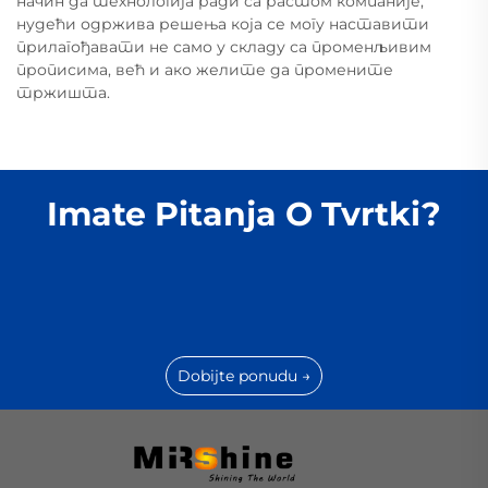
начин да технологија ради са растом компаније,
нудећи одржива решења која се могу наставити
прилагођавати не само у складу са променљивим
прописима, већ и ако желите да промените
тржишта.
Imate Pitanja O Tvrtki?
Dobijte ponudu →