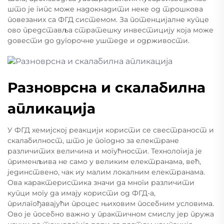
што је гипс може надокнадити неке од трошкова
повезаних са ФГД системом. За потенцијалне купце
ово представља стратешку инвестицију која може
довести до дугорочне уштеде и одрживости.
Разноврсна и скалабилна
апликација
У ФГД хемијској реакцији користи се свестраност и
скалабилност, што је погодно за електране
различитих величина и могућности. Технологија је
применљива не само у великим електранама, већ,
јединствено, чак иу малим локалним електранама.
Ова карактеристика значи да многи различити
купци могу да имају користи од ФГД-а,
прилагођавајући процес њиховим посебним условима.
Ово је посебно важно у практичном смислу јер пружа