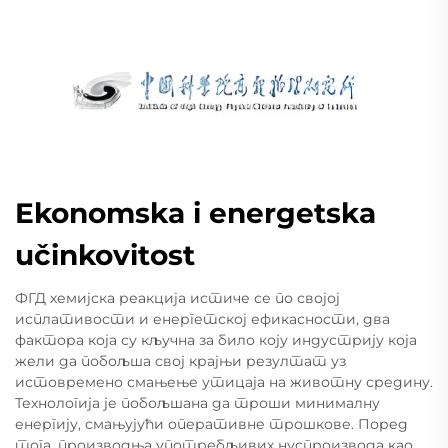
Ekonomska i energetska
učinkovitost
ФГД хемијска реакција истиче се по својој
исплативости и енергетској ефикасности, два
фактора која су кључна за било коју индустрију која
жели да побољша свој крајњи резултат уз
истовремено смањење утицаја на животну средину.
Технологија је побољшана да троши минималну
енергију, смањујући оперативне трошкове. Поред
тога, производња употребљивих нуспроизвода као