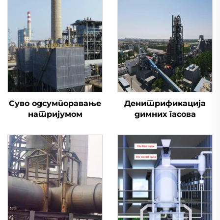
Суво одсумпоравање
Денитрификација
натријумом
димних гасова