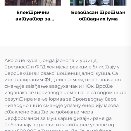
Електрични
Безопасан третман
актуатор за
отпадних гума
одсумпоравање
димоводни вентил
Ако сте купац, онда јасноћа и утицај
предности ФГД хемијске реакције блистају у
перспективи сваког потенцијалног купца. Са
инсталираним ФГД системом, прво, значајно
смањује загађење ваздуха чак и НОк. Врсте
изданака се производе помешане са водом што
резултира мање горива за производњу паре
низводно што смањује улазну енергију гасова
стаклене баште за добијање мера
перформанси за мушкарце дизајниране да
побољшају здравље и санитарне услове од