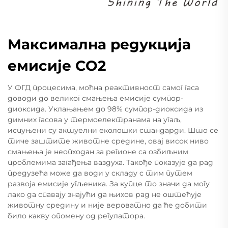
Максимална редукција
емисије СО2
У ФГД процесима, моћна реактивност самог гаса
доводи до великог смањења емисије сумпор-
диоксида. Уклањањем до 98% сумпор-диоксида из
димних гасова у термоелектранама на угаљ,
испуњени су актуелни еколошки стандарди. Што се
тиче заштите животне средине, овај висок ниво
смањења је неопходан за регионе са озбиљним
проблемима загађења ваздуха. Такође показује да рад
предузећа може да води у складу с тим путем
развоја емисије угљеника. За купце то значи да могу
лако да спавају знајући да њихов рад не оштећује
животну средину и није вероватно да ће добити
било какву опомену од регулатора.