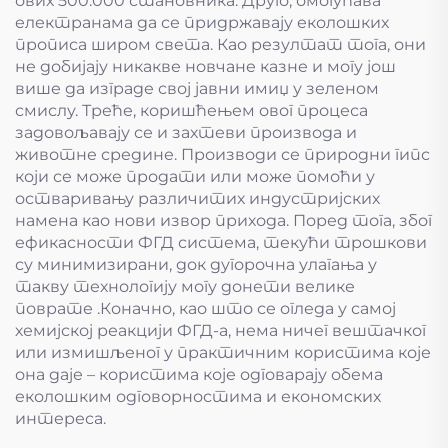
ових 500.000 становника. Друго, омогућава
електранама да се придржавају еколошких
прописа широм света. Као резултат тога, они
не добијају никакве новчане казне и могу још
више да изграде свој јавни имиџ у зеленом
смислу. Треће, коришћењем овог процеса
задовољавају се и захтеви производа и
животне средине. Производи се природни гипс
који се може продати или може помоћи у
остваривању различитих индустријских
намена као нови извор прихода. Поред тога, због
ефикасности ФГД система, текући трошкови
су минимизирани, док дугорочна улагања у
такву технологију могу донети велике
поврате .Коначно, као што се огледа у самој
хемијској реакцији ФГД-а, нема ничег вештачког
или измишљеног у практичним користима које
она даје – користима које одговарају обема
еколошким одговорностима и економских
интереса.