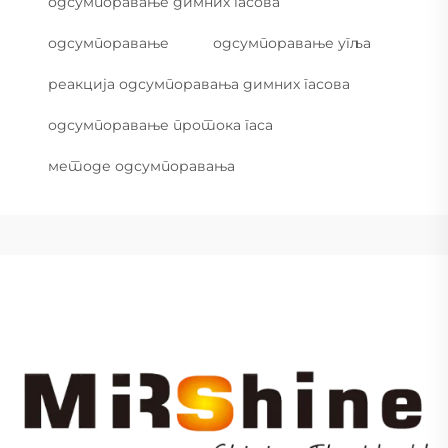
одсумпоравање димних гасова
одсумпоравање
одсумпоравање угља
реакција одсумпоравања димних гасова
одсумпоравање протока гаса
методе одсумпоравања