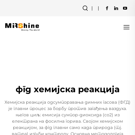
фгд хемијска реакција
Хемијска реакција одсумпоравања димних гасова (ФГД)
је главни процес за борбу против загађења ваздуха.
његов циљ: емисија сумпор-диоксида (со2) из
електрана на фосилна горива. Својом хемијском
реакцијом, за фгд главни само када природа (тј.
ватра) изгуби контролу. Основна методологија