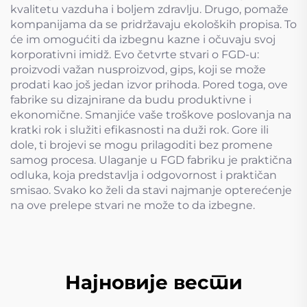
kvalitetu vazduha i boljem zdravlju. Drugo, pomaže
kompanijama da se pridržavaju ekoloških propisa. To
će im omogućiti da izbegnu kazne i očuvaju svoj
korporativni imidž. Evo četvrte stvari o FGD-u:
proizvodi važan nusproizvod, gips, koji se može
prodati kao još jedan izvor prihoda. Pored toga, ove
fabrike su dizajnirane da budu produktivne i
ekonomične. Smanjiće vaše troškove poslovanja na
kratki rok i služiti efikasnosti na duži rok. Gore ili
dole, ti brojevi se mogu prilagoditi bez promene
samog procesa. Ulaganje u FGD fabriku je praktična
odluka, koja predstavlja i odgovornost i praktičan
smisao. Svako ko želi da stavi najmanje opterećenje
na ove prelepe stvari ne može to da izbegne.
Најновије вести