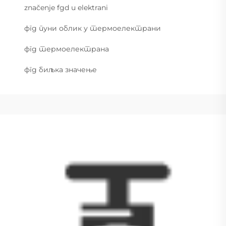
značenje fgd u elektrani
фгд пуни облик у термоелектрани
фгд термоелектрана
фгд биљка значење