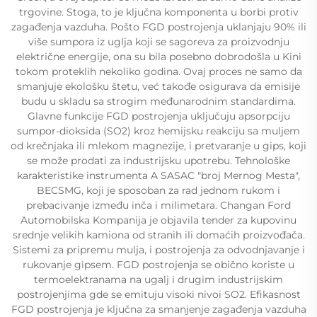
trgovine. Stoga, to je ključna komponenta u borbi protiv
zagađenja vazduha. Pošto FGD postrojenja uklanjaju 90% ili
više sumpora iz uglja koji se sagoreva za proizvodnju
električne energije, ona su bila posebno dobrodošla u Kini
tokom proteklih nekoliko godina. Ovaj proces ne samo da
smanjuje ekološku štetu, već takođe osigurava da emisije
budu u skladu sa strogim međunarodnim standardima.
Glavne funkcije FGD postrojenja uključuju apsorpciju
sumpor-dioksida (SO2) kroz hemijsku reakciju sa muljem
od krečnjaka ili mlekom magnezije, i pretvaranje u gips, koji
se može prodati za industrijsku upotrebu. Tehnološke
karakteristike instrumenta A SASAC "broj Mernog Mesta",
BECSMG, koji je sposoban za rad jednom rukom i
prebacivanje između inča i milimetara. Changan Ford
Automobilska Kompanija je objavila tender za kupovinu
srednje velikih kamiona od stranih ili domaćih proizvođača.
Sistemi za pripremu mulja, i postrojenja za odvodnjavanje i
rukovanje gipsem. FGD postrojenja se obično koriste u
termoelektranama na ugalj i drugim industrijskim
postrojenjima gde se emituju visoki nivoi SO2. Efikasnost
FGD postrojenja je ključna za smanjenje zagađenja vazduha