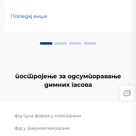
Погледај више
постројење за одсумпоравање
димних гасова
фгд пуна форма у електрани
фгд у термоелектрани