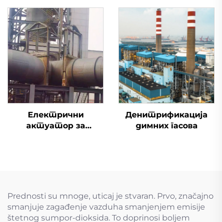
Електрични
Денитрификација
актуатор за
димних гасова
одсумпоравање
димоводни вентил
Prednosti su mnoge, uticaj je stvaran. Prvo, značajno
smanjuje zagađenje vazduha smanjenjem emisije
štetnog sumpor-dioksida. To doprinosi boljem