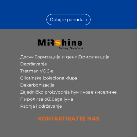
Dobijte ponudu →
Десумпоризација и денитрификација
Depršavanje
Tretman VOC-a
Gilotinska izolaciona klupa
Dekarbonizacija
Zajedničko proizvodnja hуминове киселине
Пиролиза отпада гума
Radnja i održavanje
KONTAKTIRAJTE NAS