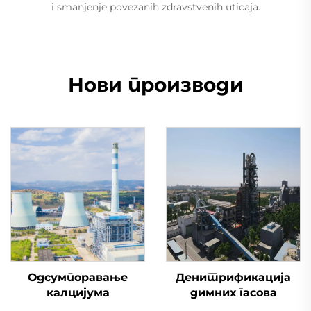
i smanjenje povezanih zdravstvenih uticaja.
Нови производи
Одсумпоравање
Денитрификација
калцијума
димних гасова