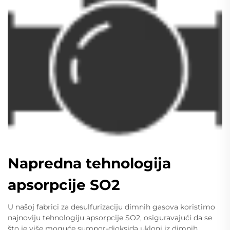
Napredna tehnologija
apsorpcije SO2
U našoj fabrici za desulfurizaciju dimnih gasova koristimo
najnoviju tehnologiju apsorpcije SO2, osiguravajući da se
što je više moguće sumpor-dioksida ukloni iz dimnih