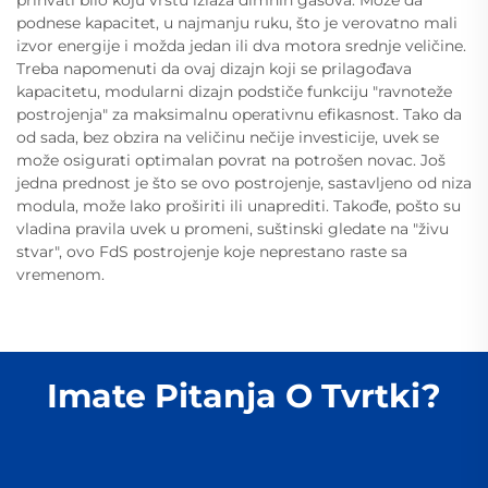
prihvati bilo koju vrstu izlaza dimnih gasova. Može da
podnese kapacitet, u najmanju ruku, što je verovatno mali
izvor energije i možda jedan ili dva motora srednje veličine.
Treba napomenuti da ovaj dizajn koji se prilagođava
kapacitetu, modularni dizajn podstiče funkciju "ravnoteže
postrojenja" za maksimalnu operativnu efikasnost. Tako da
od sada, bez obzira na veličinu nečije investicije, uvek se
može osigurati optimalan povrat na potrošen novac. Još
jedna prednost je što se ovo postrojenje, sastavljeno od niza
modula, može lako proširiti ili unaprediti. Takođe, pošto su
vladina pravila uvek u promeni, suštinski gledate na "živu
stvar", ovo FdS postrojenje koje neprestano raste sa
vremenom.
Imate Pitanja O Tvrtki?