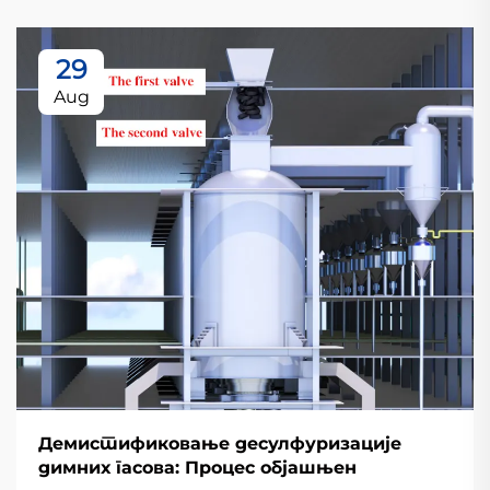
29
Aug
Демистификовање десулфуризације
димних гасова: Процес објашњен