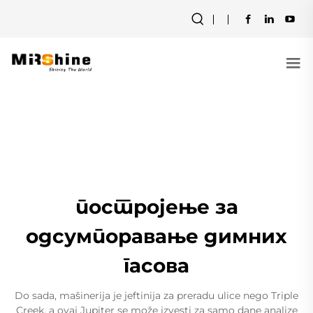
постројење за
одсумпоравање димних
гасова
Do sada, mašinerija je jeftinija za preradu ulice nego Triple
Creek, a ovaj Jupiter se može izvesti za samo dane analize