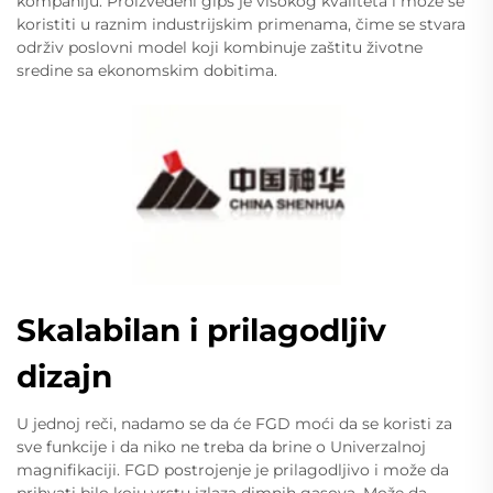
kompaniju. Proizvedeni gips je visokog kvaliteta i može se
koristiti u raznim industrijskim primenama, čime se stvara
održiv poslovni model koji kombinuje zaštitu životne
sredine sa ekonomskim dobitima.
Skalabilan i prilagodljiv
dizajn
U jednoj reči, nadamo se da će FGD moći da se koristi za
sve funkcije i da niko ne treba da brine o Univerzalnoj
magnifikaciji. FGD postrojenje je prilagodljivo i može da