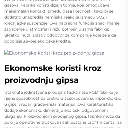
gasova. Fabrika koristi dizajn tornja, koji omogućava
maksimalan kontakt između gasa i tečnosti, kako bi se
dodatno unapredila hemijska reakcija između SO2 i
krečnjačke suspenzije. Ova napredna funkcija znači manje
zagađenje u atmosferi i nižu potrošnju same fabrike;
ukratko, nudi isplativ odgovor za kompanije koje žele da
poboljšaju svoje ekološke kredite.
Ekonomske koristi kroz
proizvodnju gipsa
Istaknuta jedinstvena prodajna tačka naše FGD fabrike je
njena sposobnost da pretvara apsorbovani sumpor-dioksid
u gips, vredan građevinski materijal. Ova karakteristika
dodaje ekonomsku dimenziju ekološki odgovornom
ulaganju. Proizvodnjom prodajnog gipsa, fabrika može da
pokrije operativne troškove i čak postane profitni centar za