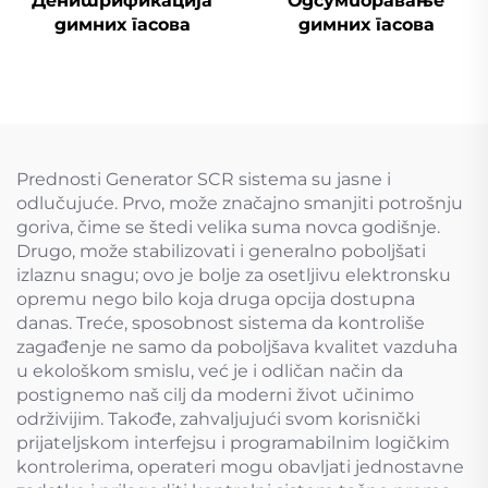
Денитрификација
Одсумпоравање
димних гасова
димних гасова
Prednosti Generator SCR sistema su jasne i
odlučujuće. Prvo, može značajno smanjiti potrošnju
goriva, čime se štedi velika suma novca godišnje.
Drugo, može stabilizovati i generalno poboljšati
izlaznu snagu; ovo je bolje za osetljivu elektronsku
opremu nego bilo koja druga opcija dostupna
danas. Treće, sposobnost sistema da kontroliše
zagađenje ne samo da poboljšava kvalitet vazduha
u ekološkom smislu, već je i odličan način da
postignemo naš cilj da moderni život učinimo
održivijim. Takođe, zahvaljujući svom korisnički
prijateljskom interfejsu i programabilnim logičkim
kontrolerima, operateri mogu obavljati jednostavne