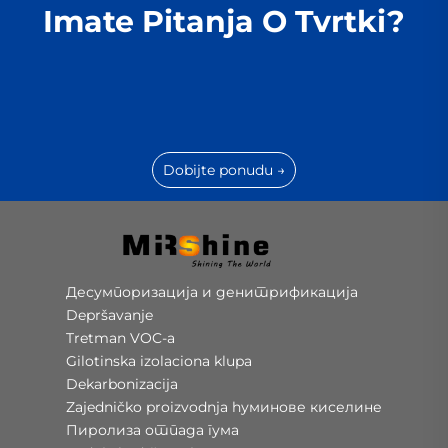
Imate Pitanja O Tvrtki?
Dobijte ponudu →
Десумпоризација и денитрификација
Depršavanje
Tretman VOC-a
Gilotinska izolaciona klupa
Dekarbonizacija
Zajedničko proizvodnja hуминове киселине
Пиролиза отпада гума