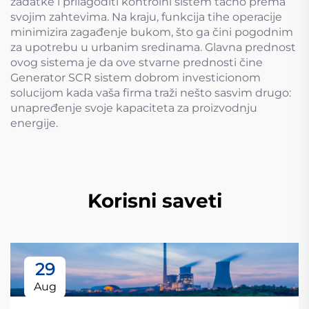
zadatke i prilagoditi kontrolni sistem tačno prema
svojim zahtevima. Na kraju, funkcija tihe operacije
minimizira zagađenje bukom, što ga čini pogodnim
za upotrebu u urbanim sredinama. Glavna prednost
ovog sistema je da ove stvarne prednosti čine
Generator SCR sistem dobrom investicionom
solucijom kada vaša firma traži nešto sasvim drugo:
unapređenje svoje kapaciteta za proizvodnju
energije.
Korisni saveti
29
Aug