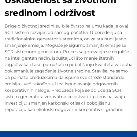
sredinom i održivost
Brige o životnoj sredini su bile čvrsto na umu kada je ovaj
SCR sistem razvijan od samog početka. U poređenju sa
tradicionalnim generator sistemima, on zaista nudi jasno
smanjenje emisija. Moguće je sigurno smanjiti emisije sa
SCR sistemom generatora. Proces sagorevanja se reguliše
na inteligentan način, ispuštajući što manje štetnih
zagađivača i tako pomažući u poboljšanju kvaliteta vazduha
dok smanjuje zagađenje životne sredine. Štaviše, ne samo
da pomaže preduzećima da ispune sve strože standarde
emisija - već takođe služi za ispunjavanje odgovornih
korporativnih naloga. Preduzeća koja se odluče za SCR
sistem generatora verovatno će ostvariti prinos na svoju
investiciju: smanjen karbonski otisak i poboljšanu
reputaciju kao ekološki odgovorni korporativni građani.