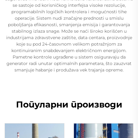
se sastoje od korisničkog interfejsa visoke rezolucije,
programabilnih logičkih kontrolera i mogućnosti tihe
operacije. Sistem nudi značajne prednosti u smislu
poboljšanja efikasnosti, smanjenja emisija i garantovanja
stabilnog izlaza snage. Može se naći široko korišćen u
industrijama zdravstvene zaštite, data centara, proizvodnje
koje su pod 24-časovnom velikom potražnjom za
kontinuiranim snabdevanjem električnom energijom.
Pametne kontrole ugrađene u sistem osiguravaju da
generator radi unutar optimalnih parametara, što zauzvrat
smanjuje habanje i produžava vek trajanja opreme.
Популарни производи