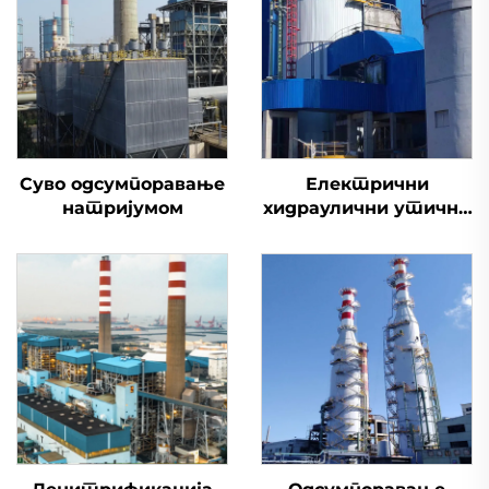
Суво одсумпоравање
Електрични
натријумом
хидраулични утични
вентил