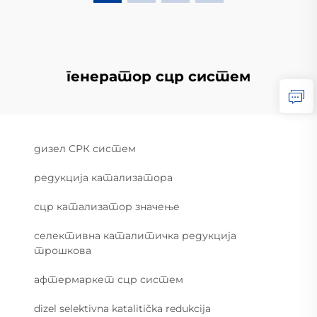
генератор сцр систем
дизел СРК систем
редукција катализатора
сцр катализатор значење
селективна каталитичка редукција
трошкова
афтермаркет сцр систем
dizel selektivna katalitička redukcija