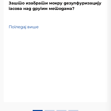
Зашто изабрати мокру дезулфуризацију
гасова над другим методама?
Погледај више