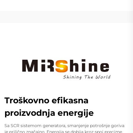
Troškovno efikasna
proizvodnja energije
Sa SCR sistemom generatora, smanjenje potrošnje goriva
je prilično značajno. Energija se dobija kroz spoj precizne