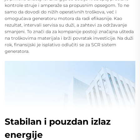
kontrole struje i amperaže sa propusnim opsegom. To ne
samo da dovodi do nižih operativnih troškova, već i
omogućava generatoru motora da radi efikasnije. Kao
rezultat, intervali servisa su duži, a zahtevi za održavanje
smanjeni. To znači da za kompanije postoji značajna ušteda
na troškovima materijala i brži povratak investicije. Na duži
rok, finansijski je isplativo odlučiti se za SCR sistem
generatora.
Stabilan i pouzdan izlaz
energije