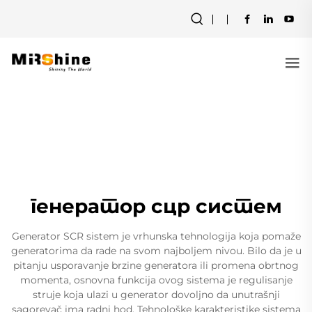
генератор сцр систем
Generator SCR sistem je vrhunska tehnologija koja pomaže
generatorima da rade na svom najboljem nivou. Bilo da je u
pitanju usporavanje brzine generatora ili promena obrtnog
momenta, osnovna funkcija ovog sistema je regulisanje
struje koja ulazi u generator dovoljno da unutrašnji
sagorevač ima radni hod. Tehnološke karakteristike sistema