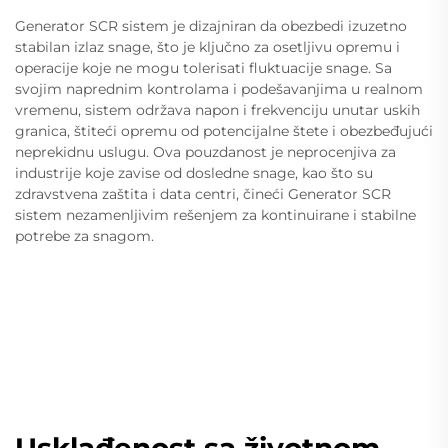
Generator SCR sistem je dizajniran da obezbedi izuzetno
stabilan izlaz snage, što je ključno za osetljivu opremu i
operacije koje ne mogu tolerisati fluktuacije snage. Sa
svojim naprednim kontrolama i podešavanjima u realnom
vremenu, sistem održava napon i frekvenciju unutar uskih
granica, štiteći opremu od potencijalne štete i obezbeđujući
neprekidnu uslugu. Ova pouzdanost je neprocenjiva za
industrije koje zavise od dosledne snage, kao što su
zdravstvena zaštita i data centri, čineći Generator SCR
sistem nezamenljivim rešenjem za kontinuirane i stabilne
potrebe za snagom.
Usklađenost sa životnom