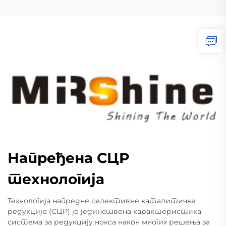
Напређена СЦР
технологија
Технологија напредне селективне каталитичке
редукције (СЦР) је јединствена карактеристика
система за редукцију нокса након многих решења за