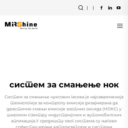
систем за смањење нок
Систем за смањење нуксових гасова је најсавременија
технологија за контролу емисија дизајнирана да
драстично смањи емисије азотних оксида (НОКС) у
широком спектру индустријских и аутомобилских
апликација.У средишту овог система су његови
софистицирани катализатори и системи