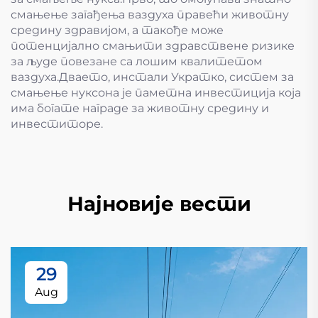
смањење загађења ваздуха правећи животну
средину здравијом, а такође може
потенцијално смањити здравствене ризике
за људе повезане са лошим квалитетом
ваздуха.Дваето, инстали Укратко, систем за
смањење нуксона је паметна инвестиција која
има богате награде за животну средину и
инвеститоре.
Најновије вести
29
Aug