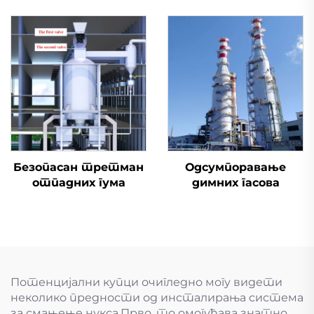
вентил
одсумпоравање
димоводни вентил
Безопасан третман
Одсумпоравање
отпадних гума
димних гасова
Потенцијални купци очигледно могу видети
неколико предности од инсталирања система
за смањење нукса.Прво, то омогућава знатно