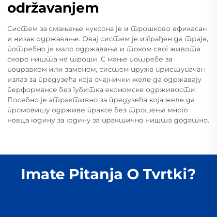
održavanjem
Систем за смањење нуксона је и трошково ефикасан
и низак одржавање. Овај систем је изграђен да траје,
потребно је мало одржавања и током свог живота
скоро ништа не троши. С мање потребе за
поправком или заменом, систем пружа приступачан
излаз за предузећа која очајнички желе да одржавају
перформансе без губитка економске одрживости.
Посебно је атрактивно за предузећа која желе да
промовишу одрживе праксе без трошења много
новца годину за годину за практично ништа додатно.
Imate Pitanja O Tvrtki?