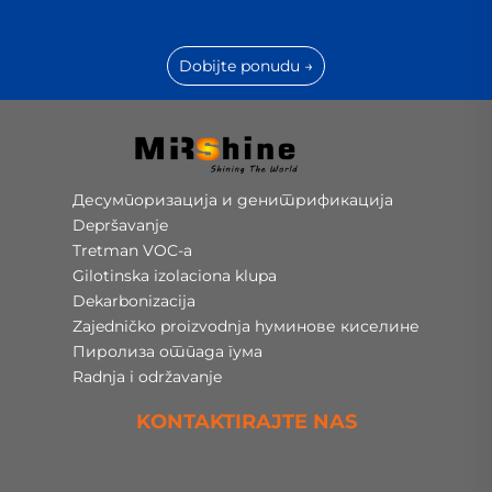
Dobijte ponudu →
Десумпоризација и денитрификација
Depršavanje
Tretman VOC-a
Gilotinska izolaciona klupa
Dekarbonizacija
Zajedničko proizvodnja hуминове киселине
Пиролиза отпада гума
Radnja i održavanje
KONTAKTIRAJTE NAS