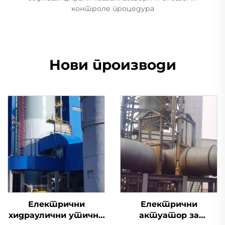
контроле процедура
Нови производи
Електрични
Електрични
хидраулични утични
актуатор за