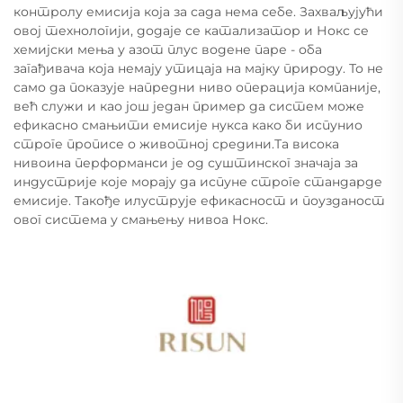
контролу емисија која за сада нема себе. Захваљујући
овој технологији, додаје се катализатор и Нокс се
хемијски мења у азот плус водене паре - оба
загађивача која немају утицаја на мајку природу. То не
само да показује напредни ниво операција компаније,
већ служи и као још један пример да систем може
ефикасно смањити емисије нукса како би испунио
строге прописе о животној средини.Та висока
нивоина перформанси је од суштинског значаја за
индустрије које морају да испуне строге стандарде
емисије. Такође илуструје ефикасност и поузданост
овог система у смањењу нивоа Нокс.