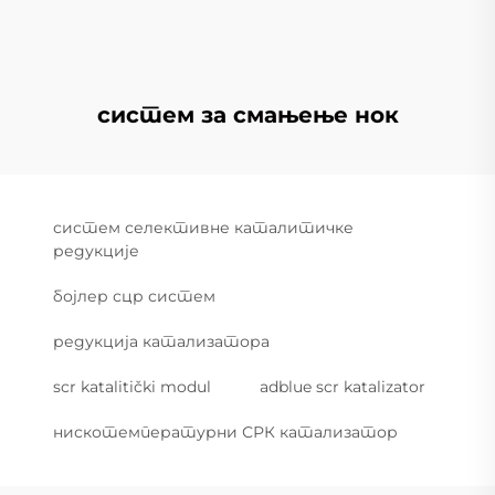
систем за смањење нок
систем селективне каталитичке
редукције
бојлер сцр систем
редукција катализатора
scr katalitički modul
adblue scr katalizator
нискотемпературни СРК катализатор