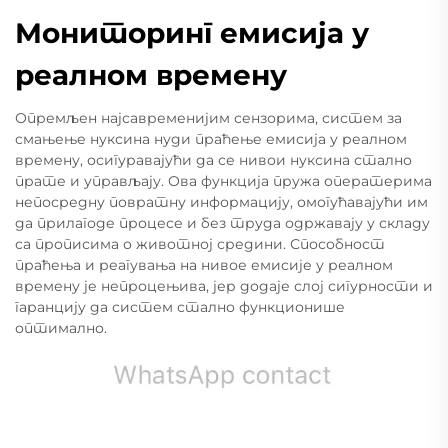
Мониторинг емисија у
реалном времену
Опремљен најсавременијим сензорима, систем за
смањење нуксина нуди праћење емисија у реалном
времену, осигуравајући да се нивои нуксина стално
прате и управљају. Ова функција пружа оператерима
непосредну повратну информацију, омогућавајући им
да прилагоде процесе и без труда одржавају у складу
са прописима о животној средини. Способност
праћења и реагувања на нивое емисије у реалном
времену је непроцењива, јер додаје слој сигурности и
гаранцију да систем стално функционише
оптимално.