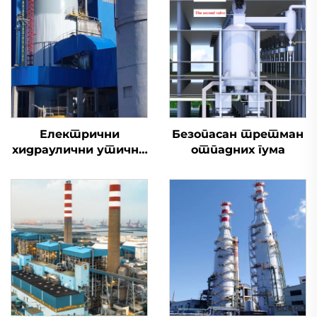
Електрични
Безопасан третман
хидраулични утични
отпадних гума
вентил