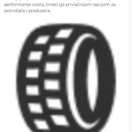
performanse vozila, čineći ga privlačnijom opcijom za
potrošače i preduzeća.