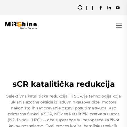
sCR katalitička redukcija
Selektivna katalitička redukcija, ili SCR, je tehnologija koja
uklanja azotne okside iz izduvnih gasova dizel motora
nakon što ih sagorevanje ostavi posutima svuda. Kao
primarna funkcija SCR, NOx se katalitički pretvara u azot
(N2) i vodu (H2O) -- obe supstance su bezopasne za život
kakav poznajemo. Ovaj proces koristi hemijsku reakciju