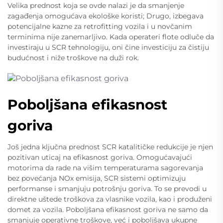
Velika prednost koja se ovde nalazi je da smanjenje
zagađenja omogućava ekološke koristi; Drugo, izbegava
potencijalne kazne za retrofitting vozila i u novčanim
terminima nije zanemarljivo. Kada operateri flote odluče da
investiraju u SCR tehnologiju, oni čine investiciju za čistiju
budućnost i niže troškove na duži rok.
Poboljšana efikasnost
goriva
Još jedna ključna prednost SCR katalitičke redukcije je njen
pozitivan uticaj na efikasnost goriva. Omogućavajući
motorima da rade na višim temperaturama sagorevanja
bez povećanja NOx emisija, SCR sistemi optimizuju
performanse i smanjuju potrošnju goriva. To se prevodi u
direktne uštede troškova za vlasnike vozila, kao i produženi
domet za vozila. Poboljšana efikasnost goriva ne samo da
smanjuje operativne troškove, već i poboljšava ukupne