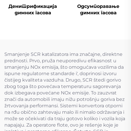
Денитрификација
Одсумпоравање
димних гасова
димних гасова
Smanjenje SCR katalizatora ima značajne, direktne
prednosti. Prvo, pruža neuporedivu efikasnost u
smanjenju NOx emisija, što omogućava vozilima da
ispune regulatorne standarde i', doprinosi izvoru
čistijeg kvaliteta vazduha. Drugo, SCR štedi gorivo
zbog toga što povećava temperaturu sagorevanja
dok izbegava povećane NOx emisije. To zauzvrat
znači da automobili imaju nižu potrošnju goriva bez
žrtvovanja performansi. Sistemi konvertora otporni
na rđu obično zahtevaju malo ili nimalo održavanja i
može se očekivati da traju gotovo koliko i vozila koja
napajaju. Za operatore flote, ovo je rešenje koje je