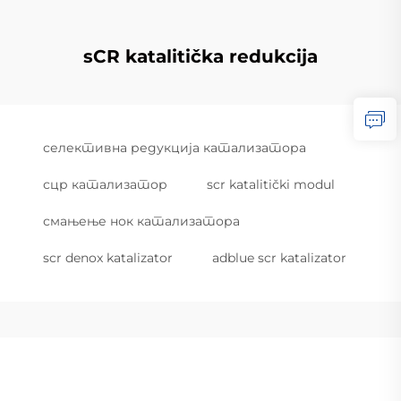
sCR katalitička redukcija
селективна редукција катализатора
сцр катализатор
scr katalitički modul
смањење нок катализатора
scr denox katalizator
adblue scr katalizator