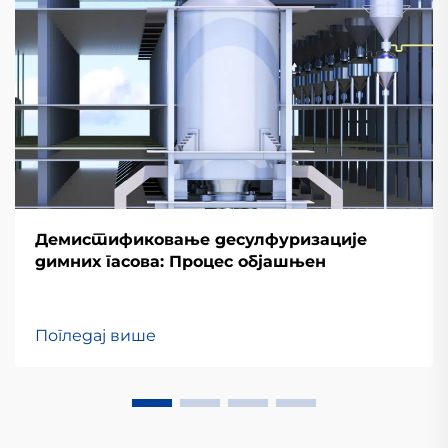
Демистификовање десулфуризације
димних гасова: Процес објашњен
Погледај више