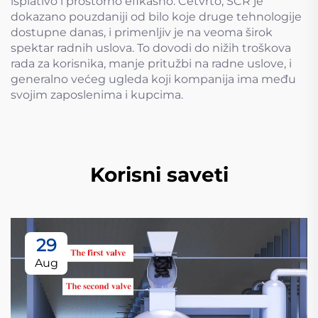
isplativo i prostorno efikasno. Četvrto, SCR je
dokazano pouzdaniji od bilo koje druge tehnologije
dostupne danas, i primenljiv je na veoma širok
spektar radnih uslova. To dovodi do nižih troškova
rada za korisnika, manje pritužbi na radne uslove, i
generalno većeg ugleda koji kompanija ima među
svojim zaposlenima i kupcima.
Korisni saveti
29
Aug