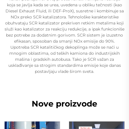
koja se javlja kada se urea, uvedena u obliku tečnosti (kao
Diesel Exhaust Fluid, ili DEF-ProX), susretne i kombinuje sa
NOx preko SCR katalizatora. Tehnološke karakteristike
obuhvataju SCR katalizator prekriven retkim metalima koji
služi kao katalizator za reakciju redukcije, a ipak funkcioniše
bez potrebe za dodatnim gorivom. SCR sistem je izuzetno
efikasan, sposoban da smanji NOx emisije do 90%.
Upotreba SCR katalitičkog dekoplinga može se naći u
mnogim oblastima, od teških kamiona do industrijskih
mašina i gradskih autobusa. Tako je SCR važan za
usklađivanje sa strogim standardima emisije koje danas
postavljaju vlade širom sveta.
Nove proizvode