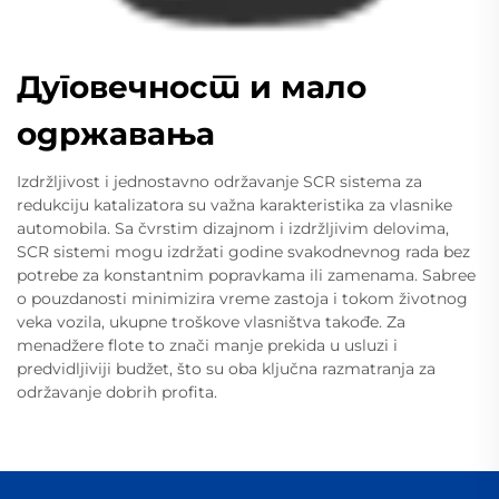
Дуговечност и мало
одржавања
Izdržljivost i jednostavno održavanje SCR sistema za
redukciju katalizatora su važna karakteristika za vlasnike
automobila. Sa čvrstim dizajnom i izdržljivim delovima,
SCR sistemi mogu izdržati godine svakodnevnog rada bez
potrebe za konstantnim popravkama ili zamenama. Sabree
o pouzdanosti minimizira vreme zastoja i tokom životnog
veka vozila, ukupne troškove vlasništva takođe. Za
menadžere flote to znači manje prekida u usluzi i
predvidljiviji budžet, što su oba ključna razmatranja za
održavanje dobrih profita.