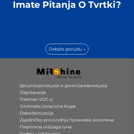
Imate Pitanja O Tvrtki?
Dobijte ponudu →
Десумпоризација и денитрификација
Depršavanje
Tretman VOC-a
Gilotinska izolaciona klupa
Dekarbonizacija
Zajedničko proizvodnja hуминове киселине
Пиролиза отпада гума
Radnja i održavanje