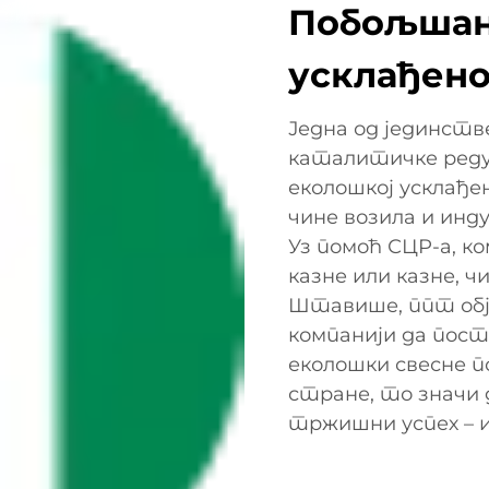
Побољшан
усклађен
Једна од јединств
каталитичке редук
еколошкој усклађе
чине возила и инд
Уз помоћ СЦР-а, ко
казне или казне, 
Штавише, ппт обј
компанији да пост
еколошки свесне 
стране, то значи 
тржишни успех – 