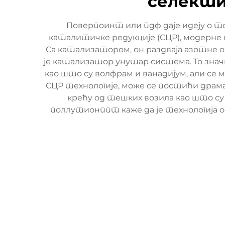
селекти
Поверпоинт или пдф даје идеју о т
каталитичке редукције (СЦР), модерне т
Са катализатором, он раздваја азотне ок
је катализатор унутар система. То знач
као што су волфрам и ванадијум, али се 
СЦР технологије, може се постићи драм
крећу од тешких возила као што су
поллутионппт каже да је технологија о