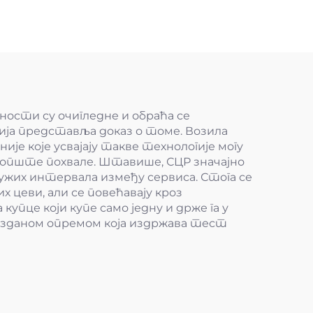
нтил
ности су очигледне и обраћа се
ија представља доказ о томе. Возила
је које усвајају такве технологије могу
опште похвале. Штавише, СЦР значајно
жих интервала између сервиса. Стога се
цеви, али се повећавају кроз
упце који купе само једну и држе га у
оузданом опремом која издржава тест