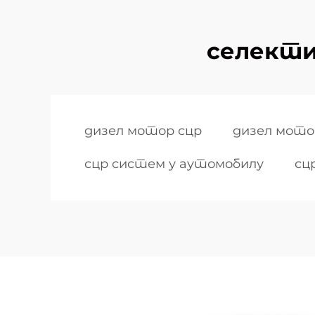
селекти
дизел мотор сцр
дизел мото
сцр систем у аутомобилу
сц