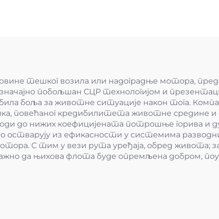
димоводни ве
повине тешког возила или надоградње мотора, пред
 значајно побољшан СЦР технологијом и презентац
била боља за животне ситуације након тога. Компани
ка, повећаног кредибилитета животне средине и 
ди до нижих коефицијената потрошње горива и ду
остварују из ефикасности у системима разводних 
ра. С тим у вези рута уређаја, обред живота; за к
је важно да њихова флота буде опремљена добром, п