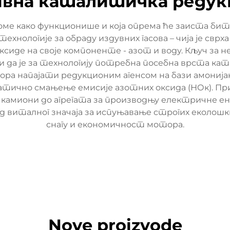
вна каталитичка редук
оме како функционише и која опрема ће заиста б
ехнологије за обраду издувних гасова – чија је свр
сиде на своје компоненте - азот и воду. Кључ за 
и да је за технологију потребна посебна врста к
мора напајати редукционим агенсом на бази амонијак
атично смањење емисије азотних оксида (НОк). П
 камиони до агрегата за производњу електричне ен
д виталног значаја за испуњавање строгих еколошки
снагу и економичност мотора.
Nove proizvode