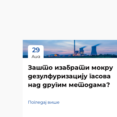
29
Aug
Зашто изабрати мокру
дезулфуризацију гасова
над другим методама?
Погледај више