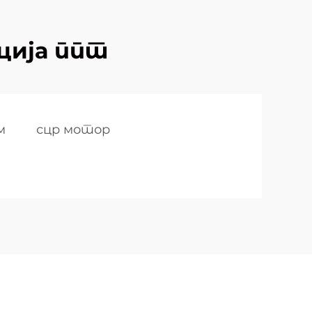
ција ппт
м
сцр мотор