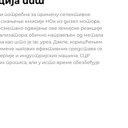
ција ппт
ити потребна за примену селективне
ха смањење емисије НОк из дизел мотора.
несметано одвијање ове хемијске реакције
атализатора: обично направљен од метала
а као што је гас уреа. Дакле, коришћењем
римене његових ефективних средстава се
ергије и индустријских машина. СЦР
х прописа, али у исто време обезбеђује