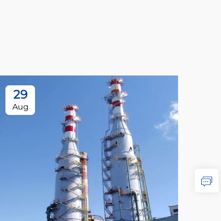
29
1
Aug
Se