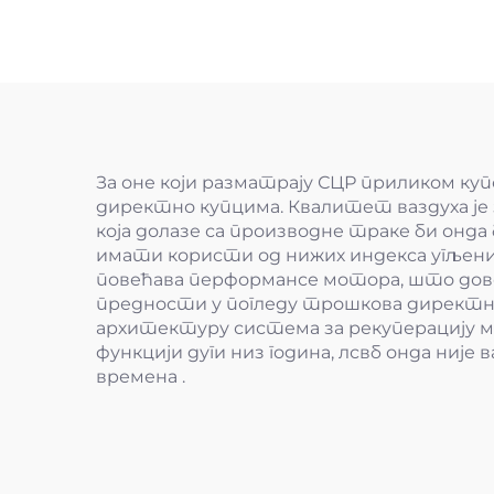
За оне који разматрају СЦР приликом ку
директно купцима. Квалитет ваздуха је
која долазе са производне траке би онда 
имати користи од нижих индекса угљени
повећава перформансе мотора, што дово
предности у погледу трошкова директно 
архитектуру система за рекуперацију мото
функцији дуги низ година, лсвб онда ни
времена .