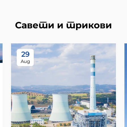
Савети и трикови
29
Aug