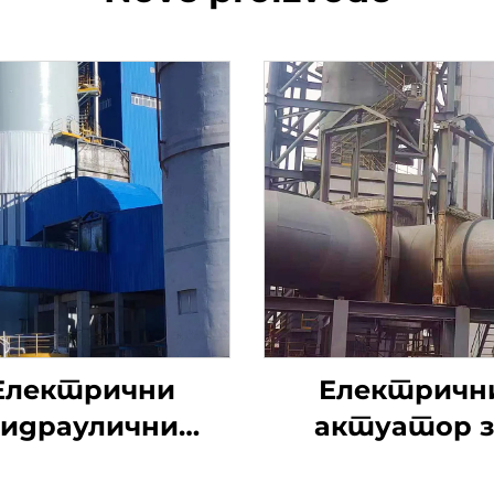
Електрични
Електричн
хидраулични
актуатор з
ични вентил
одсумпорав