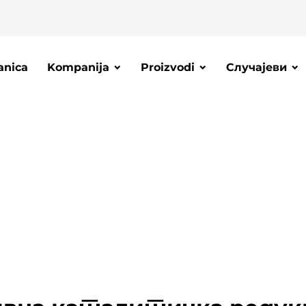
anica
Kompanija
Proizvodi
Случајеви