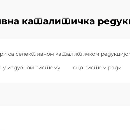
вна каталитичка редук
ри са селективном каталитичком редукцијо
р у издувном систему
сцр систем ради