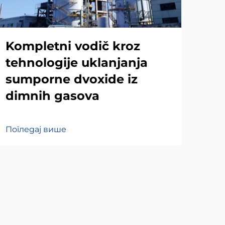
Kompletni vodič kroz
Уп
tehnologije uklanjanja
су
sumporne dvoxide iz
де
dimnih gasova
ди
Погледај више
Пог