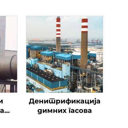
и
Денитрификација
а
димних гасова
ање