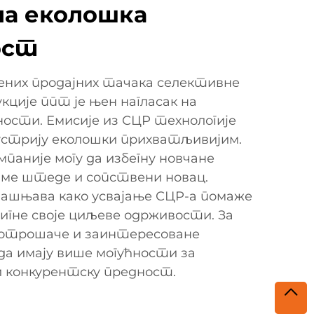
а еколошка
ост
ених продајних тачака селективне
ције ппт је њен нагласак на
ности. Емисије из СЦР технологије
устрију еколошки прихватљивијим.
мпаније могу да избегну новчане
чиме штеде и сопствени новац.
ашњава како усвајање СЦР-а помаже
игне своје циљеве одрживости. За
потрошаче и заинтересоване
да имају више могућности за
и конкурентску предност.