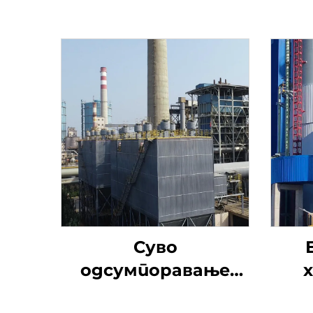
Суво
одсумпоравање
натријумом
ут