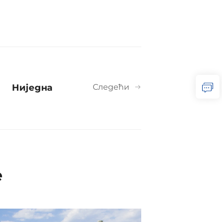
Ниједна
Следећи
е