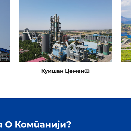
Куишан Цемент
 О Компанији?