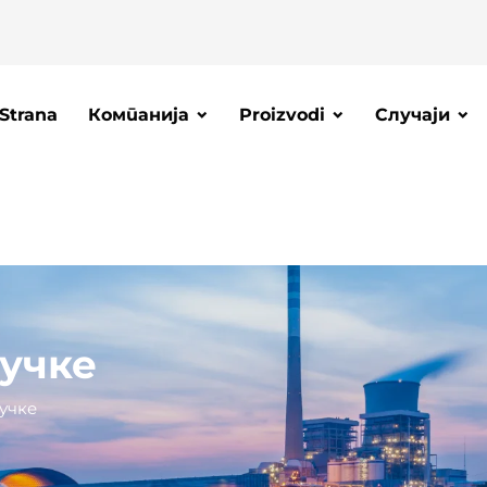
Strana
Компанија
Proizvodi
Случаји
учке
учке