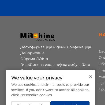
Н
Десулфуризација и денитрификација
Де
Депорирање
Оч
Опрема ЛОК-а
Обе
Гилотинова изолацијска ампулатор
Пи
Декарбонизација
Копродукција хумијске киселине
Ам
We value your privacy
Пиролиза отпада гума
ЦЦ
We use cookies and similar tools to provide our
Операција и одржавање
Тр
services. If you don't want to accept all cookies,
click Personalize cookies.