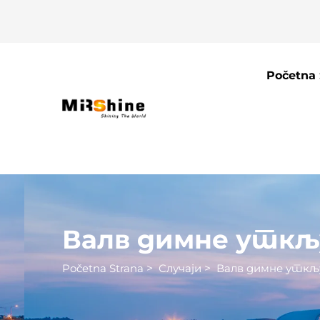
Početna 
Валв димне уткљ
Početna Strana
>
Случаји
>
Валв димне уткљ