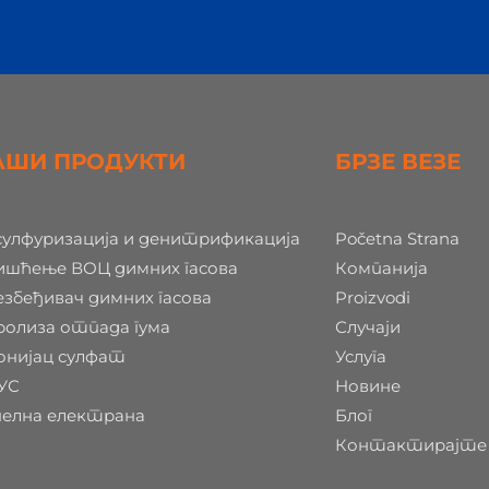
АШИ ПРОДУКТИ
БРЗЕ ВЕЗЕ
сулфуризација и денитрификација
Početna Strana
ишћење ВОЦ димних гасова
Компанија
збеђивач димних гасова
Proizvodi
ролиза отпада гума
Случаји
онијац сулфат
Услуга
УС
Новине
пелна електрана
Блог
Контактирајте 