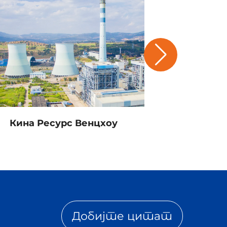
Кина Ресурс Венцхоу
Вјеј
Добијте цитат