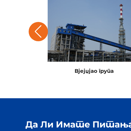
Венцхоу
Вјејџјао група
Да Ли Имате Питања