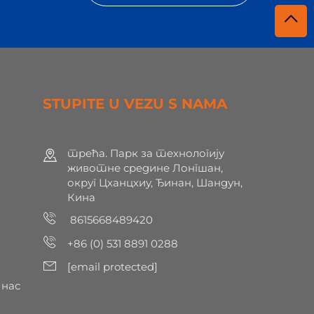
STUPITE U VEZU S NAMA
трећа. Парк за технологију
животне средине Лонгшан,
округ Цханцхиу, Ђинан, Шандун,
Кина
8615668489420
+86 (0) 531 8891 0288
[email protected]
нас