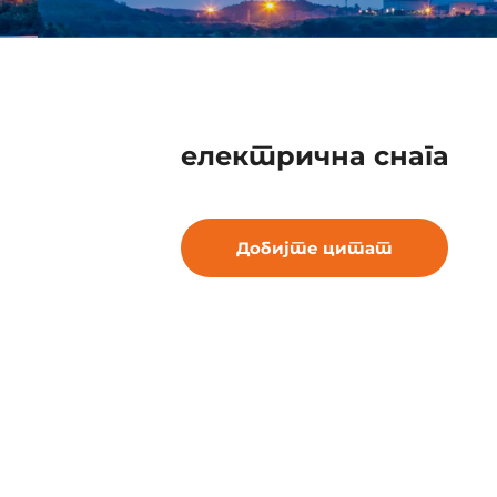
електрична снага
Добијте цитат