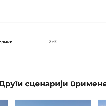
елика
SVE
Други сценарији примен