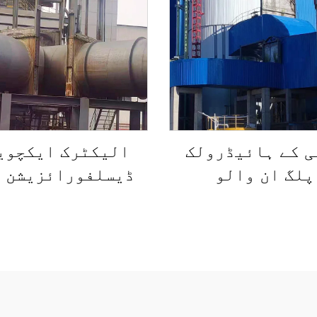
ی کے ہائیڈرولک
الیکٹرک ایکچوی
پلگ ان والو
ڈیسلفورائزیشن 
پلگ والو