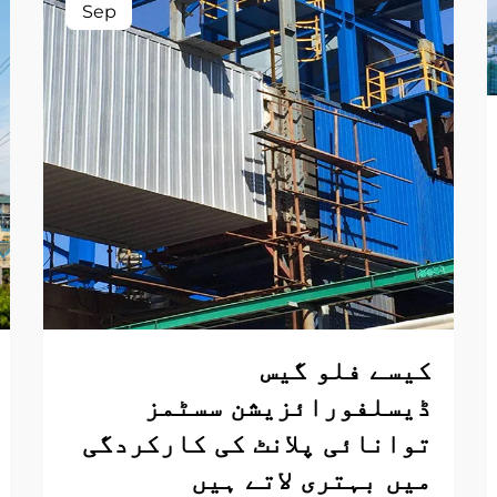
Sep
کیسے فلو گیس
ڈیسلفورائزیشن سسٹمز
توانائی پلانٹ کی کارکردگی
میں بہتری لاتے ہیں