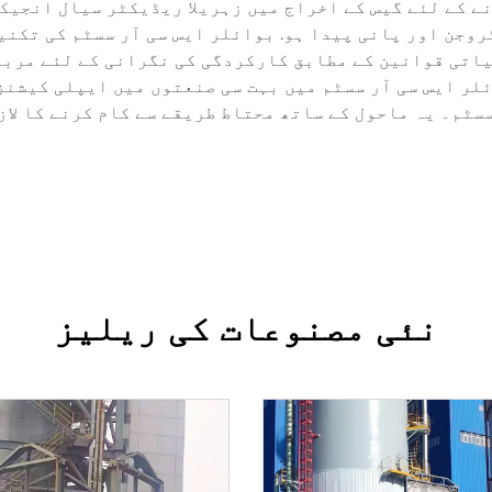
روجن اور پانی پیدا ہو. بوائلر ایس سی آر سسٹم کی تکن
اتی قوانین کے مطابق کارکردگی کی نگرانی کے لئے مربوط
لر ایس سی آر سسٹم میں بہت سی صنعتوں میں ایپلی کیشن
سٹم۔ یہ ماحول کے ساتھ محتاط طریقے سے کام کرنے کا لاز
نئی مصنوعات کی ریلیز