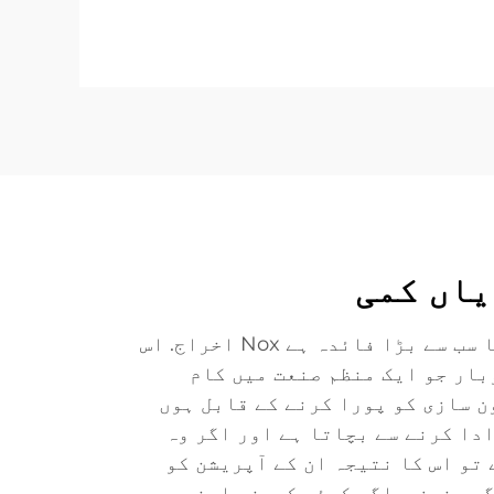
یاں کمی
بوائلر ایس سی آر سسٹم کا سب سے بڑا فائدہ ہے Nox اخراج. اس
بار جو ایک منظم صنعت میں کام
ن سازی کو پورا کرنے کے قابل ہوں
دا کرنے سے بچاتا ہے اور اگر وہ
تو اس کا نتیجہ ان کے آپریشن کو
ے۔ نیز ، اگر کوئی کمپنی اپنے