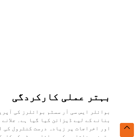
بہتر عملی کارکردگی
بوائلر ایس سی آر سسٹم بوائلرز کی آپری
بنانے کے لیے ڈیزائن کیا گیا ہے۔ جلانے 
اور اخراجات پر زیادہ درست کنٹرول کی ا
یقینی بناتا ہے کہ بوائلر چوٹی کی کارکر