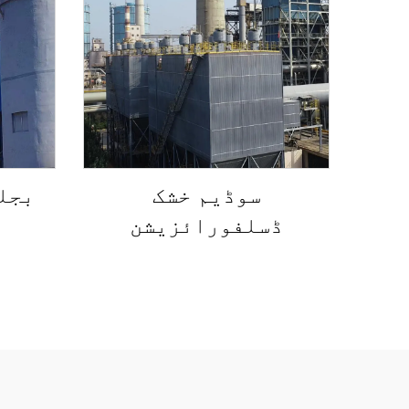
سوڈیم خشک
بجل
ڈسلفورائزیشن