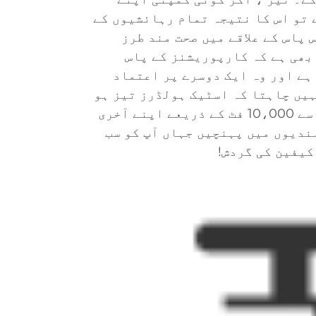
ہے تو اس کا نتیجہ تمام رہائشیوں کے
 پاس کے علاقے میں صحت مند طرز
بھی ہے کہ کارپوریشنز کے پاس
ہے اور وہ ایک دوسرے پر اعتماد
ہیں چاہتا کہ اسٹیک ہولڈرز تیز ہو
جائیں جب وہ تیس گٹھ جوڑ سے 10،000 فٹ کے ذریعے اپنے آخری
ندیوں میں پہنچیں جہاں آپ کو سب
کیفین کی گردش!