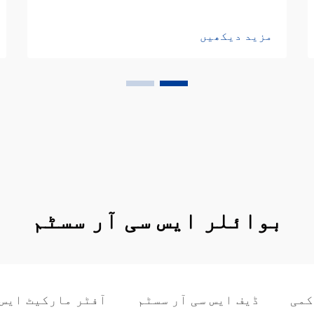
مزید دیکھیں
بوائلر ایس سی آر سسٹم
ڈیف ایس سی آر سسٹم
آفٹر مارکیٹ ایس 