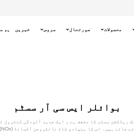
محصولات
صورتحال
سروس
خبریں
ہم س
بوائلر ایس سی آر سسٹم
ک ریڈکشن سسٹم کا مخفف ہے ، ایک جدید آلودگی کنٹرول ٹ
ش