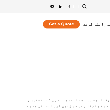
Get a Quote
ے رابطہ کریں
یکنالوجی ہے جو اندرونی دہن کے انجنوں پر
روع کی گئی ہے جیسے صنعتی بوائلرز میں پائے جاتے ہیں۔ اس کا بنیادی کام نائٹروجن آکسائڈ (NOx) کو کم کرنا ہے، جو زمین اور انسانی جسم کے