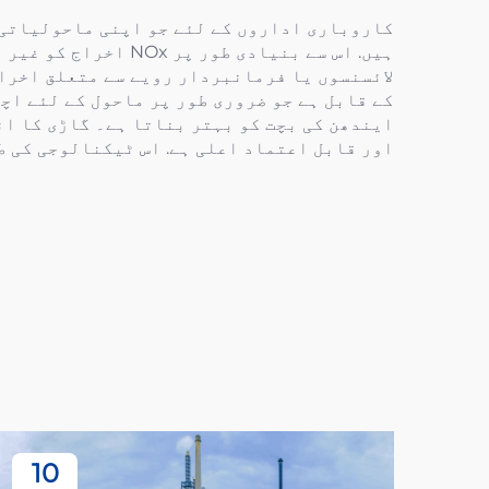
کاروباری اداروں کے لئے جو اپنی ماحولیاتی 
ہیں. اس سے بنیادی 
کے قابل ہے جو ضروری طور پر ماحول کے لئے اچ
ایندھن کی بچت کو بہتر بناتا ہے۔ گاڑی کا ان
اور قابل اعتماد اعلی ہے. اس ٹیکنالوجی کی ط
10