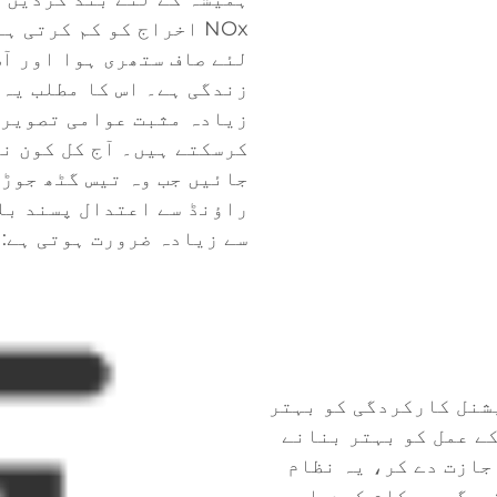
NOx اخراج کو کم کرتی 
لئے صاف ستھری ہوا اور آس
زندگی ہے۔ اس کا مطلب یہ 
زیادہ مثبت عوامی تصویر 
کرسکتے ہیں۔ آج کل کون ن
راؤنڈ سے اعتدال پسند بل
سے زیادہ ضرورت ہوتی ہے: 
شنل کارکردگی کو بہتر
کے عمل کو بہتر بنانے
جازت دے کر، یہ نظام
دگی پر کام کرے. اس سے