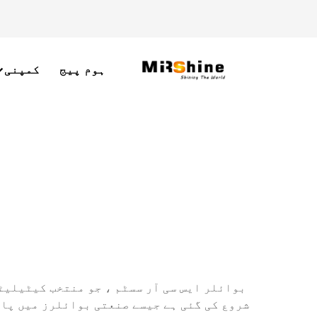
ہوم پیج
کمپنی
بوائلر ایس سی آر سسٹم ، جو منتخب کیٹیلیٹ