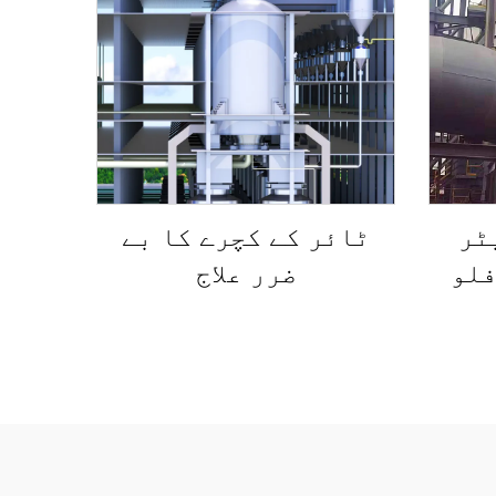
ٹر
ٹائر کے کچرے کا بے
فلو
ضرر علاج