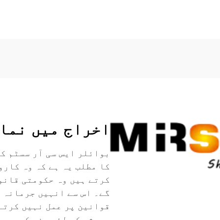
اخراج میں نما
کا مطلب یہ ہے کہ وہ کارو
کرتے ہیں وہ حکومتی قانو
گے۔ اس سے انہیں جرمانہ ا
قوانین پر عمل نہیں کرتے 
ہمیشہ کے لئے بند کردیں گ