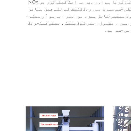
لئے ایک سنگین آلودگی ہے۔ یہ نظام ایسا کرنے کے لئے گیس کے اخراج میں زہریلا ریڈیکٹر سیال انجیکشن کرتا ہے اور پھر یہ ایک کیٹلائزر پر NOx
یکی خصوصیات میں ریڈکٹنٹ کے لئے عین مطابق
 سینسر شامل ہیں۔ بوائلر ایس سی آر سسٹم -
ز ہیں ، بشمول ایئر کنڈیشنگ ، مینوفیکچرنگ
می حصہ ہے۔