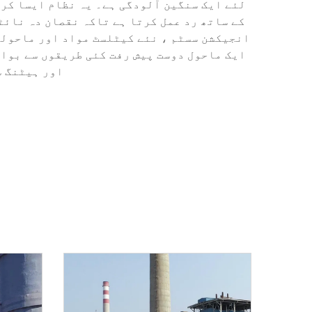
کے ساتھ رد عمل کرتا ہے تاکہ نقصان دہ نائٹ
انجیکشن سسٹم ، نئے کیٹلسٹ مواد اور ماحولی
ایک ماحول دوست پیش رفت کئی طریقوں سے بوائ
اور ہیٹنگ س