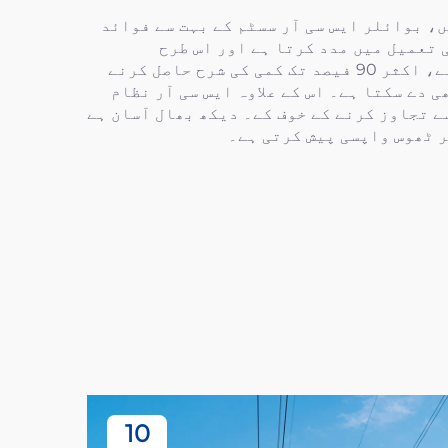
، بوائلر ایس سی آر سسٹم کے بہت سے فوائد
 قوانین کی تعمیل میں مدد کرتا ہے اور اس طرح
لائسنسوں یا فرمانبردار رویے سے متعلق اخراجات کو ممکنہ طور پر بچاتا ہے۔ یہ خود بھی کافی موثر ہے، اکثر 90 فیصد تک کمی کی شرح حاصل کرنے
 دے سکتا ہے۔ اس کے علاوہ ایس سی آر نظام
ے تجاوز کرنے کے خوف کے۔ دیکھ بھال آسان ہے
ر ٹھوس واپسی پیش کرتی ہے۔
10