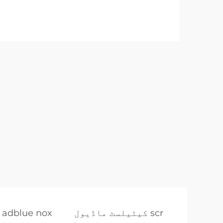
scr کیٹیلسٹ ماڈیول
adblue nox کمی