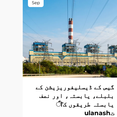
Sep
گیس کے ڈیسلیفوریزیشن کے
گیس
بلبلے، یابستہ، اور نصف
بلب
یابستہ طریقوں کी
تulanash
تulanash