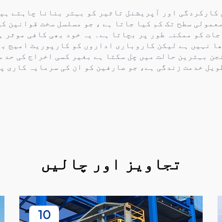
کارکردگی اور آپریشنل تاثیر کو بہتر بنانا چاہتے ہیں
طور پر NOx اخراج کو غیر معمولی سطح تک کم کیا جاتا ہے ، جو مسلسل سخت
ھا نہیں ہے لیکن کاروباری اداروں کو کارپوریٹ امیج بھی
جن بہترین حالت میں چل سکتا ہے بغیر کسی اخراج کی حد س
ویل خدمت زندگی ہے، جو صارفین کو ان کی سرمایہ کاری پ
تجاویز اور چالیں
10