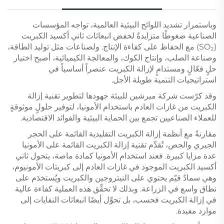
وباستمرار تشديد اللوائح البيئية العالمية، تواجه المؤسسات
الصناعية ضغوطًا متزايدةً لخفض انبعاثات ثاني أكسيد الكبريت
(SO₂) مع الحفاظ على كفاءة الإنتاج. ولصناعات مثل توليد الطاقة،
وصناعة الصلب، وإنتاج الكوك، والمعالجة الكيميائية، أصبح اختيار
حلٍ فعّالٍ ومستدامٍ لإزالة الكبريت عنصراً أساسياً في
استراتيجيات التنمية طويلة الأجل.
وقد كرّست شركة ميرشين للبيئة جهودها لتطوير تقنية إزالة
الكبريت من غازات العادم باستخدام الأمونيا، لتوفير حلولٍ موثوقةٍ
للعملاء الصناعيين تجمع بين الحماية البيئية والفوائد الاقتصادية.
مقارنةً مع أنظمة إزالة الكبريت التقليدية القائمة على الحجر
الجيري والجص، تُقدِّم تقنية إزالة الكبريت القائمة على الأمونيا
عدة مزايا كبيرة. فعند استخدام الأمونيا كمادة ماصة، يتحول ثاني
أكسيد الكبريت الموجود في غازات العادم إلى كبريتات الأمونيوم،
وهي سمادٌ قيّم يحتوي على النيتروجين والكبريت ويُستخدَم على
نطاق واسع في الزراعة. وبذلك لا تحقِّق هذه العملية كفاءة عالية
في إزالة الكبريت فحسب، بل تحوِّل أيضًا انبعاثات النفايات إلى
موارد مفيدة.