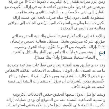
ومن أبرز ميزات تقنية إزالة الكبريت بالامونيا (FGD) من شركة
ميرشين هي قدرتها على تحقيق كفاءة عالية في إزالة الكبريت مع
التقليل إلى أدنى حدٍّ ممكن من التلوث الثانوي. وقد صُمِّمت
المنظومة للعمل دون إنتاج مياه صرف ناتجة عن عملية إزالة
الكبريت، مما يقلل من استهلاك المياه ويُلغي الحاجة إلى مرافق
معالجة مياه الصرف المعقدة.
وبالإضافة إلى ذلك، تُعَالِج تقنية الفصل والتنقية المتدرجة التي
طوّرتها شركة ميرشين بشكل مستقل بفعالية تحديين يرتبطان
عادةً بإزالة الكبريت من الأمونيا: تكوُّن الهباء الجوي وتسرب
الأمونيا. وبتحسين عمليات التماس بين الغاز والسائل والتنقية،
يضمن النظام تشغيلًا مستقرًا وأداءً بيئيًّا ممتازًا.
وقد جرى تطبيق هذه التقنية بنجاح في قطاعات صناعية متعددة،
ما ساعد العملاء على الوفاء بمتطلبات الانبعاثات الفائقة الانخفاض
مع خفض التكاليف التشغيلية. ومن خلال استرداد الموارد وإنتاج
الأسمدة، يمكن للشركات أن تحوِّل الاستثمارات البيئية إلى قيمة
اقتصادية طويلة الأجل.
وبينما تواصل الدول سعيها لتحقيق خفض الانبعاثات الكربونية
والتنمية الصناعية المستدامة، من المتوقع أن تؤدي عمليات إزالة
الكبريت القائمة على الأمونيا دورًا متزايد الأهمية في استراتيجيات