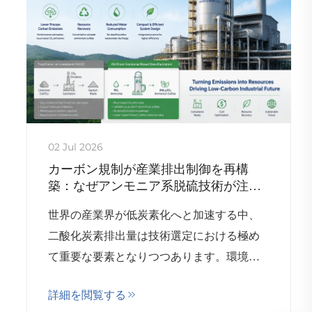
02 Jul 2026
カーボン規制が産業排出制御を再構
築：なぜアンモニア系脱硫技術が注目
されているのか
世界の産業界が低炭素化へと加速する中、
二酸化炭素排出量は技術選定における極め
て重要な要素となりつつあります。環境保
護ソリューションは、単に汚染物質の除去
詳細を閲覧する
性能のみで評価される時代ではなくなりま