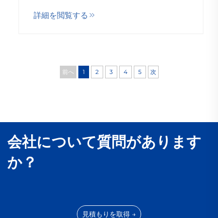
環境保護はカレンダー上の単なる1日ではな
詳細を閲覧する
く、日々の事業活動すべてに貫かれる指針
です…
前へ
1
2
3
4
5
次
会社について質問があります
か？
見積もりを取得 →