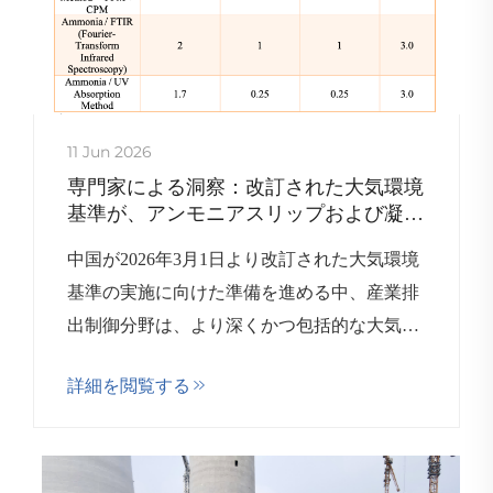
11 Jun 2026
専門家による洞察：改訂された大気環境
基準が、アンモニアスリップおよび凝縮
性粒子状物質（CPM）の制御の重要性を
中国が2026年3月1日より改訂された大気環境
浮き彫りにする
基準の実施に向けた準備を進める中、産業排
出制御分野は、より深くかつ包括的な大気汚
染管理という新たな段階へと突入していま
詳細を閲覧する
す。本号のMirShine Environme...