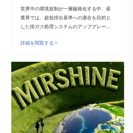
アベース脱硫技術の進展を発表
世界中の環境規制が一層厳格化する中、産
業界では、超低排出基準への適合を目的と
した排ガス処理システムのアップグレード
が加速しています。こうした状況におい
詳細を閲覧する
て、アンモニアベース脱硫技術は、その有
効性と実用性から注目を集め…