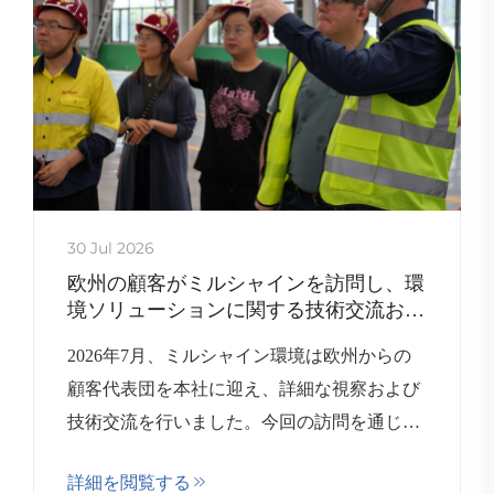
30 Jul 2026
欧州の顧客がミルシャインを訪問し、環
境ソリューションに関する技術交流およ
び協業を実施
2026年7月、ミルシャイン環境は欧州からの
顧客代表団を本社に迎え、詳細な視察および
技術交流を行いました。今回の訪問を通じ
て、両者は産業向け環境ソリューションにつ
詳細を閲覧する
いて協議し、今後の連携可能性を検討しまし