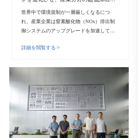
標を支援
世界中で環境規制が一層厳しくなるにつ
れ、産業企業は窒素酸化物（NOx）排出制
御システムのアップグレードを加速してい
ます。高効率かつ信頼性の高い排出削減技
詳細を閲覧する
術への需要が高まる中、...