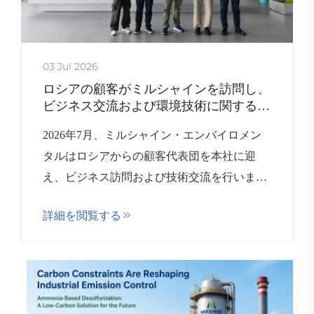
03 Jul 2026
ロシアの顧客がミルシャインを訪問し、
ビジネス交流および環境技術に関する協
議を行いました
2026年7月、ミルシャイン・エンバイロメン
タルはロシアからの顧客代表団を本社に迎
え、ビジネス訪問および技術交流を行いまし
た。今回の訪問を通じて、双方は連携を強化
詳細を閲覧する
し、相互の能力を理解するとともに、産業分
野における環境保護に関する今後の協業可能
性について検討する機会となりました。