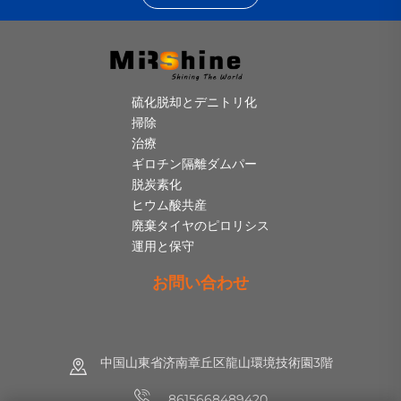
硫化脱却とデニトリ化
掃除
治療
ギロチン隔離ダムパー
脱炭素化
ヒウム酸共産
廃棄タイヤのピロリシス
運用と保守
お問い合わせ
中国山東省济南章丘区龍山環境技術園3階
8615668489420