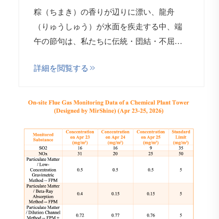
粽（ちまき）の香りが辺りに漂い、龍舟
（りゅうしゅう）が水面を疾走する中、端
午の節句は、私たちに伝統・団結・不屈の
精神の大切さを思い出させます。また、地
詳細を閲覧する
球環境を守るという私たち共通の責任につ
いて深く考える機会でもあります…