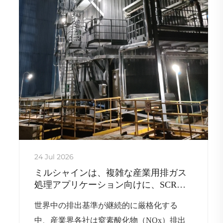
24 Jul 2026
ミルシャインは、複雑な産業用排ガス
処理アプリケーション向けに、SCRお
よびSNCRを統合したソリューションを
世界中の排出基準が継続的に厳格化する
提供します
中、産業界各社は窒素酸化物（NOx）排出