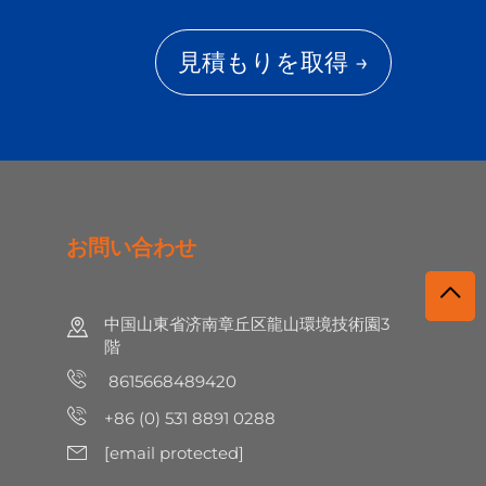
見積もりを取得 →
お問い合わせ
中国山東省济南章丘区龍山環境技術園3
階
8615668489420
+86 (0) 531 8891 0288
[email protected]