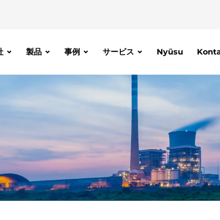
社
製品
事例
サービス
Nyūsu
Kont