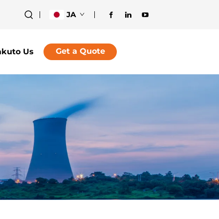
JA
Get a Quote
akuto Us