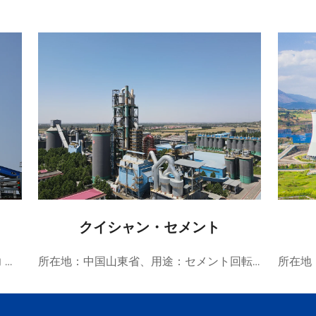
クイシャン・セメント
所在地：中国山東省、用途：化学・電力 詳細：90t/h 石炭焚きボイラー排ガス超低排出一般請負プロジェクト。SNCR＋SCR脱硝プロセスを採用し、NOx排出濃度の時間平均値は...
所在地：中国山東省、用途：セメント回転窯脱硝プロジェクト 詳細：2500t/h セメント回転窯脱硝、排ガス指標がNOx≤20mg/Nm3の超低排出レベルに達成、アンモニア逃げは3mg/Nm3以下、...