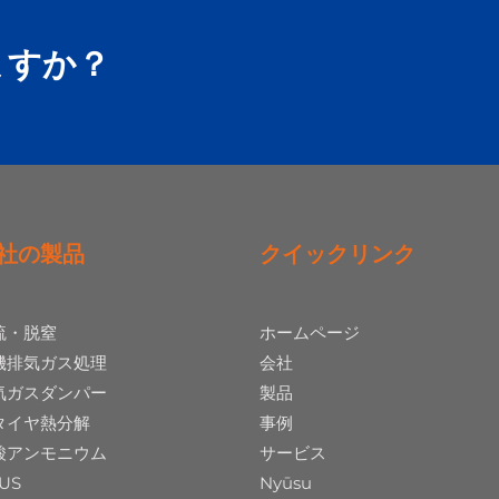
ますか？
社の製品
クイックリンク
硫・脱窒
ホームページ
機排気ガス処理
会社
気ガスダンパー
製品
タイヤ熱分解
事例
酸アンモニウム
サービス
US
Nyūsu