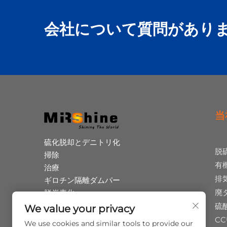
会社について質問があり
当
硫化脱却とデニトリ化
脱
掃除
有
治療
排
ギロチン隔離ダムパー
廃
脱炭素化
ヒウム酸共産
硫
We value your privacy
廃棄タイヤのピロリシス
CC
We use cookies and similar tools to provide our