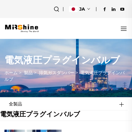
JA
電気液圧プラグインバルブ
ホーム
>
製品
>
排気ガスダンパー
>
電気液圧プラグインバ
ルブ
全製品
電気液圧プラグインバルブ