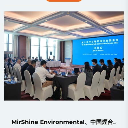
MirShine Environmental、中国煙台で開催された第10回環境ビジネス三者協議会（TREB）に成功裏に参加