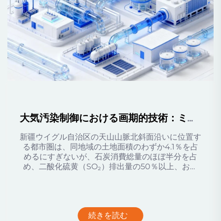
大気汚染制御における画期的技術：ミルシャイン社の「酸性媒体中アンモニア注入」技術がアンモニアスリップおよびエアロゾルを完全に除去
新疆ウイグル自治区の天山山脈北斜面沿いに位置す
る都市圏は、同地域の土地面積のわずか4.1％を占
めるにすぎないが、石炭消費総量のほぼ半分を占
め、二酸化硫黄（SO₂）排出量の50％以上、およ
び窒素酸化物（NOx）排出量の約3分の1を発生さ
せている...
続きを読む