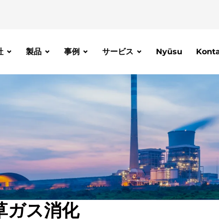
社
製品
事例
サービス
Nyūsu
Kont
草ガス消化