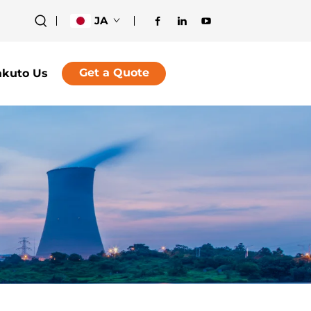
JA
Get a Quote
akuto Us