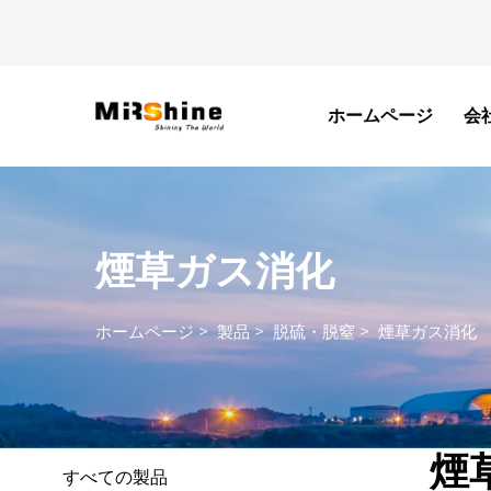
ホームページ
会
煙草ガス消化
ホームページ
>
製品
>
脱硫・脱窒
>
煙草ガス消化
煙
すべての製品