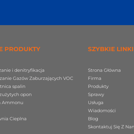
E PRODUKTY
SZYBKIE LINKI
anie i denitryfikacja
Strona Główna
zanie Gazów Zaburzających VOC
Firma
tnica spalin
Produkty
 zużytych opon
Sprawy
an Ammonu
Usługa
Wiadomości
wnia Cieplna
Blog
Skontaktuj Się Z Na