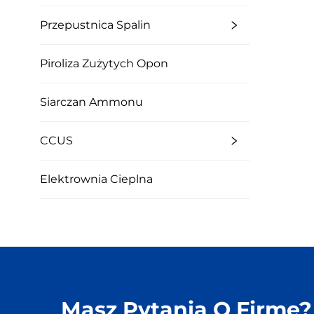
Przepustnica Spalin
Piroliza Zużytych Opon
Siarczan Ammonu
CCUS
Elektrownia Cieplna
Masz Pytania O Firmę?