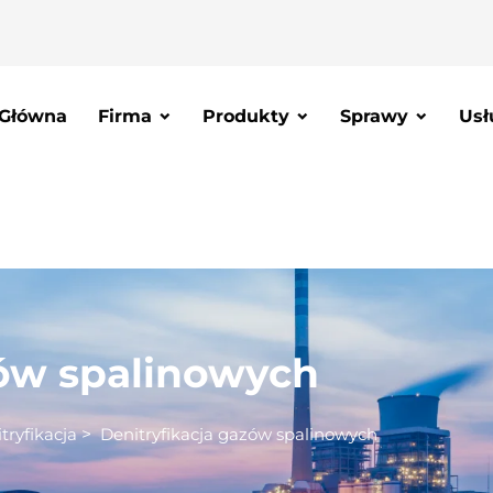
 Główna
Firma
Produkty
Sprawy
Usł
zów spalinowych
tryfikacja
>
Denitryfikacja gazów spalinowych