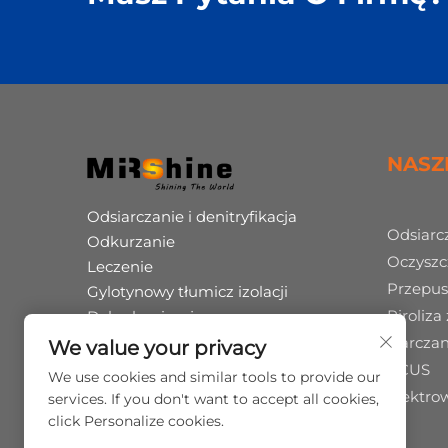
NASZ
Odsiarczanie i denitryfikacja
Odsiarcz
Odkurzanie
Oczyszc
Leczenie
Przepus
Gylotynowy tłumicz izolacji
Piroliza
Dekarbonizacja
Koprodukcja kwasu huminowego
Siarcz
We value your privacy
Piroliza odpadów opon
CCUS
We use cookies and similar tools to provide our
Eksploatacja i utrzymanie
Elektro
services. If you don't want to accept all cookies,
click Personalize cookies.