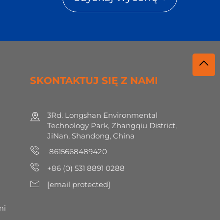
SKONTAKTUJ SIĘ Z NAMI
3Rd. Longshan Environmental
Technology Park, Zhangqiu District,
JiNan, Shandong, China
8615668489420
+86 (0) 531 8891 0288
[email protected]
mi