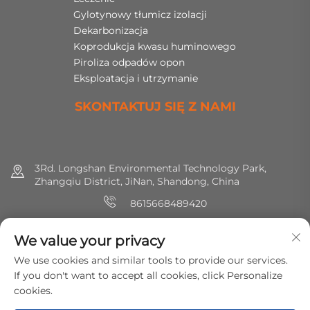
Gylotynowy tłumicz izolacji
Dekarbonizacja
Koprodukcja kwasu huminowego
Piroliza odpadów opon
Eksploatacja i utrzymanie
SKONTAKTUJ SIĘ Z NAMI
3Rd. Longshan Environmental Technology Park,
Zhangqiu District, JiNan, Shandong, China
8615668489420
+86 (0) 531 8891 0288
We value your privacy
[email protected]
We use cookies and similar tools to provide our services.
If you don't want to accept all cookies, click Personalize
cookies.
Prawa autorskie © 2025 MirShine Environmental Protection