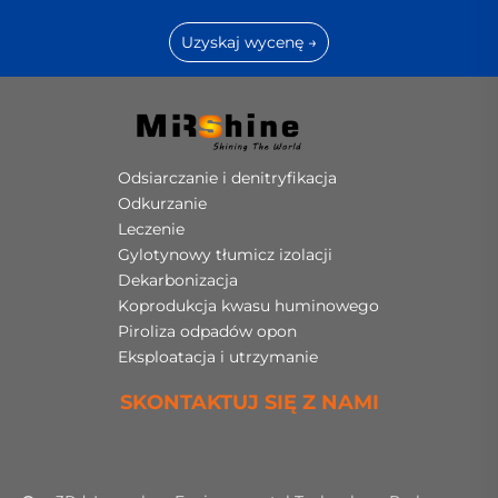
Uzyskaj wycenę →
Odsiarczanie i denitryfikacja
Odkurzanie
Leczenie
Gylotynowy tłumicz izolacji
Dekarbonizacja
Koprodukcja kwasu huminowego
Piroliza odpadów opon
Eksploatacja i utrzymanie
SKONTAKTUJ SIĘ Z NAMI