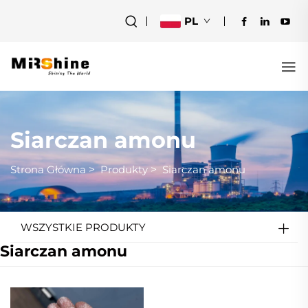
PL
Siarczan amonu
Strona Główna
>
Produkty
>
Siarczan amonu
WSZYSTKIE PRODUKTY
Siarczan amonu