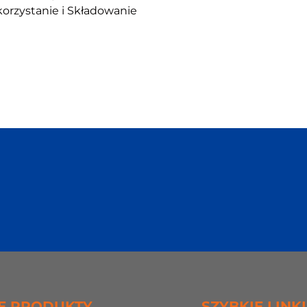
orzystanie i Składowanie
Węgla (CCUS)
E PRODUKTY
SZYBKIE LINKI