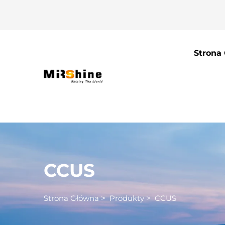
Strona
CCUS
Strona Główna
>
Produkty
>
CCUS