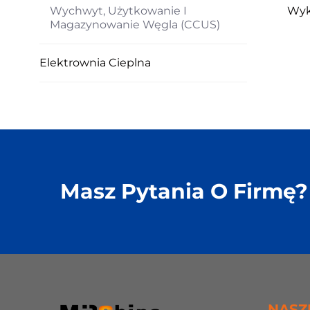
Wychwyt, Użytkowanie I
Wyk
Magazynowanie Węgla (CCUS)
Elektrownia Cieplna
Masz Pytania O Firmę?
NASZ