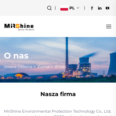
PL
O nas
Strona Główna
>
Firma
>
O nas
Nasza firma
MirShine Environmental Protection Technology Co., Ltd,