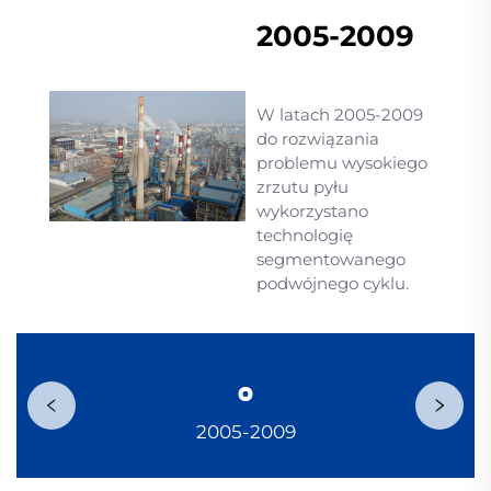
2005-2009
W latach 2005-2009
do rozwiązania
problemu wysokiego
zrzutu pyłu
wykorzystano
technologię
segmentowanego
podwójnego cyklu.
2005-2009