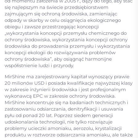
od momentu założenia w 2005 r., dąży do tego, aby stać
się najlepszym na świecie przedsiębiorstwem
zajmującym się ochroną środowiska, zamieniając
odpady w skarby w celu osiągnięcia ekologicznego
obiegu i zawsze przestrzegając koncepcji
„wykorzystania koncepcji przemysłu chemicznego do
ochrony środowiska, wykorzystania koncepcji ochrony
środowiska do prowadzenia przemysłu i wykorzystania
koncepcji ekologii do rozwiązywania problemów
ochrony środowiska”, aby osiągnąć harmonijne
współistnienie ludzi i przyrody.
MirShine ma zarejestrowany kapitał wynoszący prawie
20 milionów USD i posiada kwalifikacje najwyższej klasy
w zakresie inżynierii środowiska i jest profesjonalnym
wykonawcą EPC w zakresie ochrony środowiska.
MirShine koncentruje się na badaniach technicznych i
zastosowaniu odsiarczania, denitryfikacji i usuwania
pyłu od ponad 20 lat. Poprzez siedem generacji
udoskonalania technologii, nie tylko rozwiązuje
problemy ucieczki amoniaku, aerozolu, krystalizacji
produktu w roztworze odsiarczania amoniaku, ale także