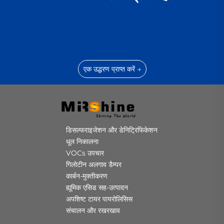
एक उद्धरण प्राप्त करें →
डिसल्फराइजेशन और डेनिट्रिफिकेशन
धूल निकालना
VOCs उपचार
गिलोटीन अलगाव डैम्पर
कार्बन-मुक्तीकरण
ह्यूमिक एसिड सह-उत्पादन
अपशिष्ट टायर पायरोलिसिस
संचालन और रखरखाव