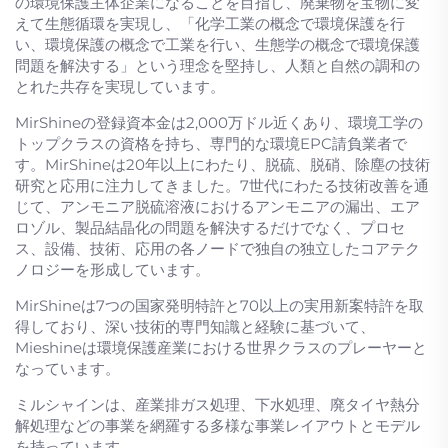
の環境保護主体企業になることを目指し、廃棄物を宝物に変
えて生態循環を実現し、「化学工業の概念で環境保護を行
い、環境保護の概念で工業を行い、生態学の概念で環境保護
問題を解決する」という理念を堅持し、人類と自然の調和の
とれた共存を実現しています。
MirShineの登録資本金は2,000万ドル近くあり、環境工学の
トップクラスの資格を持ち、専門的な環境EPC請負業者で
す。MirShineは20年以上にわたり、脱硫、脱硝、除塵の技術
研究と応用に注力してきました。7世代にわたる技術改善を通
じて、アンモニア脱硫溶液におけるアンモニアの漏出、エア
ロゾル、製品結晶化の問題を解決するだけでなく、プロセ
ス、設備、技術、応用の各ノードで独自の独立したコアテク
ノロジーを形成しています。
MirShineは7つの国家発明特許と70以上の実用新案特許を取
得しており、深い技術的専門知識と経験に基づいて、
Mieshineは環境保護産業における世界クラスのプレーヤーと
なっています。
ミルシャインは、産業排ガス処理、下水処理、廃タイヤ熱分
解処理などの事業を網羅する多様な事業レイアウトとモデル
を持っています。