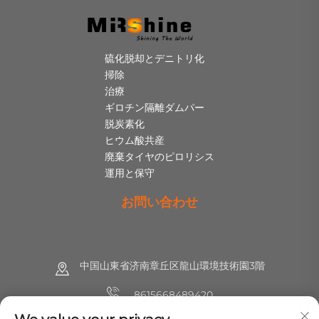
硫化脱却とデニトリ化
掃除
治療
ギロチン隔離ダムパー
脱炭素化
ヒウム酸共産
廃棄タイヤのピロリシス
運用と保守
お問い合わせ
中国山東省济南章丘区龍山環境技術園3階
8615668489420