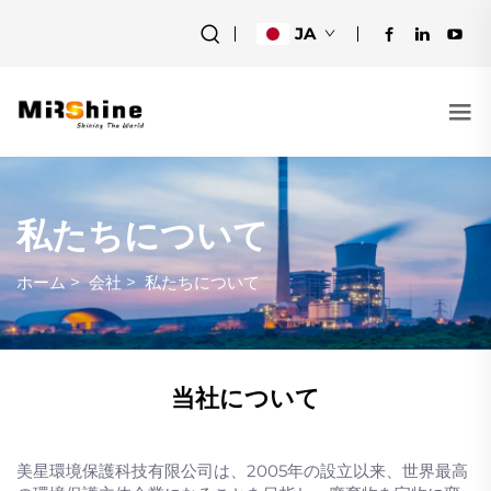
JA
私たちについて
ホーム
>
会社
>
私たちについて
当社について
美星環境保護科技有限公司は、2005年の設立以来、世界最高