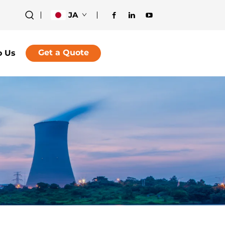
JA
Get a Quote
o Us