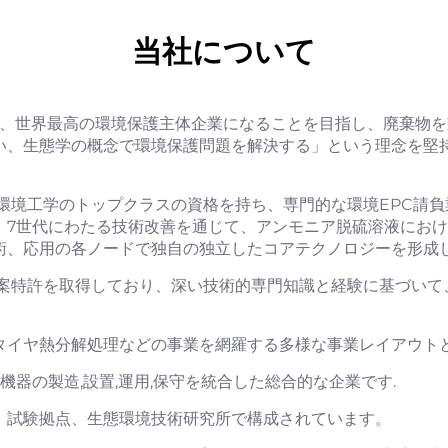
当社について
来、世界最高の環境保護主体企業になることを目指し、廃棄物
い、生態学の概念で環境保護問題を解決する」という理念を堅
あり、環境工学のトップクラスの資格を持ち、専門的な環境EPC請負業
。7世代にわたる技術改善を通じて、アンモニア脱硫溶液にお
術、応用の各ノードで独自の独立したコアテクノロジーを形成
用新案特許を取得しており、深い技術的専門知識と経験に基づいて、
タイヤ熱分解処理などの事業を網羅する多様な事業レイアウト
機器の製造,設置,運用,保守を統合した総合的な企業です.
、試験拠点、生態環境技術研究所で構成されています。