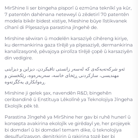
MirShine li ser bingeha pisporî û ezmûna teknîkî ya kûr,
7 patentên dahênana neteweyî û zêdetirî 70 patentên
modela bikêr bidest xistiye, Mieshine bûye lîstikvanek
cîhanî di Pîşesaziya parastina jîngehê de.
Mirshine sêwiran û modelên karsaziyê cihêreng kiriye,
ku dermankirina gaza tîrêjê ya pîşesaziyê, dermankirina
kanalîzasyonê, pêvajoya pirolîza tîrêjê çopê û karsaziyên
din vedigire.
ئەو شرکەتەیەکەی کە لەسەر زانستی تاقیکردن، دیزاین و دیزاینی
مهندیسی، سازکردنی ڕێخای خاسە، سەربەرەوە، رێکخستن و
ڕەوانکاری یەکگرتەوە.
Mirshine ji gelek şax, navendên R&D, bingehên
ceribandinê û Enstîtuya Lêkolînê ya Teknolojiya Jîngeha
Ekolojîk pêk tê.
Parastina Jîngehê ya MirShine her gav bi ruhê hunerî û
konsepta avakirina ekolojîk ve girêdayî ye, her projeyek
bi domdarî û bi domdarî temam dike, û teknolojiya
desulfurîzasyon, denitrkirin û rakirina tozê ber bi