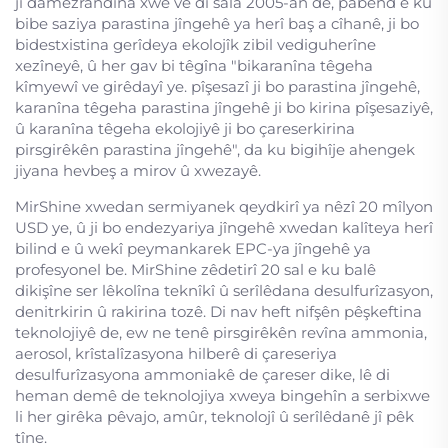
ji damezrandina xwe ve di sala 2005-an de, pabend e ku
bibe saziya parastina jîngehê ya herî baş a cîhanê, ji bo
bidestxistina gerîdeya ekolojîk zibil vediguherîne
xezîneyê, û her gav bi têgîna "bikaranîna têgeha
kîmyewî ve girêdayî ye. pîşesazî ji bo parastina jîngehê,
karanîna têgeha parastina jîngehê ji bo kirina pîşesaziyê,
û karanîna têgeha ekolojiyê ji bo çareserkirina
pirsgirêkên parastina jîngehê", da ku bigihîje ahengek
jiyana hevbeş a mirov û xwezayê.
MirShine xwedan sermiyanek qeydkirî ya nêzî 20 mîlyon
USD ye, û ji bo endezyariya jîngehê xwedan kalîteya herî
bilind e û wekî peymankarek EPC-ya jîngehê ya
profesyonel be. MirShine zêdetirî 20 sal e ku balê
dikişîne ser lêkolîna teknîkî û serîlêdana desulfurîzasyon,
denitrkirin û rakirina tozê. Di nav heft nifşên pêşkeftina
teknolojiyê de, ew ne tenê pirsgirêkên revîna ammonia,
aerosol, krîstalîzasyona hilberê di çareseriya
desulfurîzasyona ammoniakê de çareser dike, lê di
heman demê de teknolojiya xweya bingehîn a serbixwe
li her girêka pêvajo, amûr, teknolojî û serîlêdanê jî pêk
tîne.