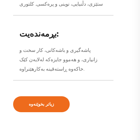
ستێزی، دڵنیایی، نوینی و پرەکسی. کلتوری
بڕمەندەیت:
پاشەگیری و باشەکانی، کار سخت و
زانیاری، و هەموو جایزەکە لەلایەن کێک
خاکەوە ڕاستەقینە بەکارهێنراوە.
زیاتر بخوێنەوە