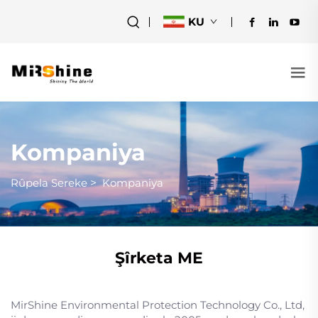
KU
Kompaniya
Rûpela Sereke
>
Kompaniya
Şîrketa ME
MirShine Environmental Protection Technology Co., Ltd,