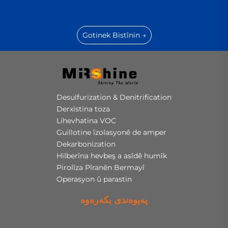
Gotinek Bistînin →
Desulfurization & Denitrification
Derxistina toza
Lihevhatina VOC
Guillotine îzolasyonê de amper
Dekarbonization
Hilberîna hevbeş a asîdê humîk
Pirolîza Pîranên Bermayî
Operasyon û parastin
پەیوەندی بکەرەوە