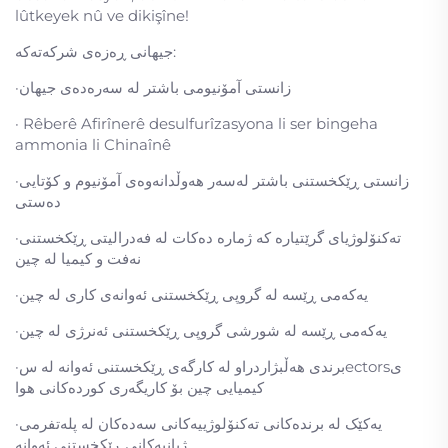
lûtkeyek nû ve dikişîne!
جیهانی ڕەزەی شرکەتەکە:
·زانستی آمۆنیومی باشتر لە سەرەدەی جیهان
· Rêberê Afirînerê desulfurîzasyona li ser bingeha
ammonia li Chinaînê
·زانستی ڕێکخستنی باشتر لەسەر هەوڵدانەوەی آمۆنیوم و کۆتایی
دەستی
·تەکنۆلوژیای گرێتیارە کە ژمارە دەکات لە فەدرالیتی ڕێکخستنی
نەفت و کیمیا لە چین
·یەکەمی ڕێسە لە گروپی ڕێکخستنی ئەوانەی کاری لە چین
·یەکەمی ڕێسە لە شورشی گروپی ڕێکخستنی ئەنرژی لە چین
·برندی هەڵبژاردراو لە کارگەی ڕێکخستنی ئەوانە لە سectorsی
کیمیایی چین بۆ کاریگەری کوردەکانی هوا
·یەکێک لە برندەکانی تەکنۆلوژییەکانی سەدەکان لە پلەتفرمی
ژیانیەکانی ڕێکخستنی ئەوانە