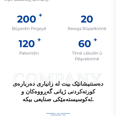
200
20
Bûyerên Projeyê
Rewşa Rûpelkirinê
120
60
Patentên
Tîmê Lêkolîn û
Pêşvebirinê
دەستنیشانێک بیت لە زانیاری دەربارەی
کورتەکردنی ژیانی گەڕووەکان و
ئەکوسیستەمێکی صنایعی بیکە.