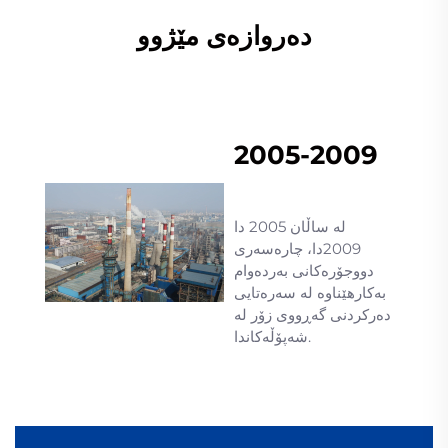
دەروازەی مێژوو
2005-2009
لە ساڵان 2005 دا
2009دا، چارەسەری
دووجۆرەکانی بەردەوام
بەکارهێناوە لە سەرەتایی
دەرکردنی گەڕووی زۆر لە
شەپۆڵەکاندا.