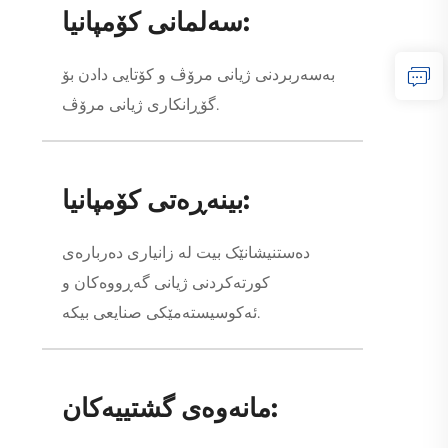
سەلمانی کۆمپانیا:
بەسەربردنی ژیانی مرۆڤ و کۆتایی دادن بۆ
گۆڕانکاری ژیانی مرۆڤ.
بینەڕەتی کۆمپانیا:
دەستنیشانێک بیت لە زانیاری دەربارەی
کورتەکردنی ژیانی گەڕووەکان و
ئەکوسیستەمێکی صنایعی بیکە.
مانەوەی گشتییەکان: