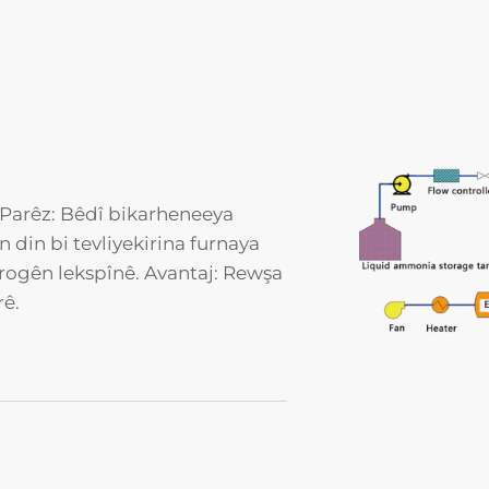
 Parêz: Bêdî bikarheneeya
n din bi tevliyekirina furnaya
trogên lekspînê. Avantaj: Rewşa
rê.