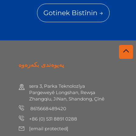
Gotinek Bistînin →
پەیوەندی بکەرەوە
sera 3, Parka Teknolozîya
Pargeweyê Longshan, Rewşa
Zhangqiu, JiNan, Shandong, Çînê
8615668489420
+86 (0) 531 8891 0288
[email protected]