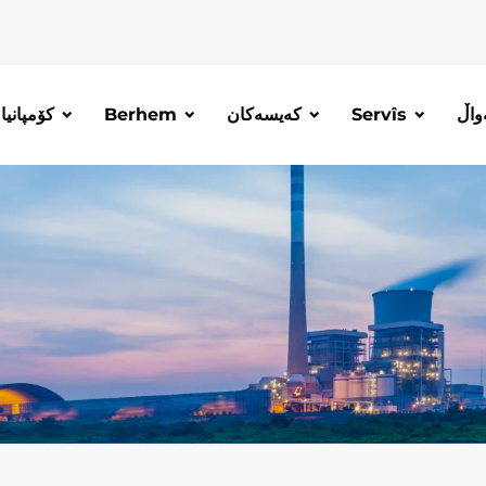
کۆمپانیا
Berhem
کەیسەکان
Servîs
واڵ