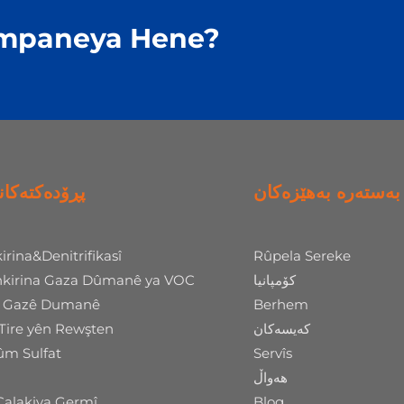
ompaneya Hene?
بەستەرە بەهێزەکان
پڕۆدەکتەکان
irina&Denitrifikasî
Rûpela Sereke
kirina Gaza Dûmanê ya VOC
کۆمپانیا
n Gazê Dumanê
Berhem
 Tire yên Rewşten
کەیسەکان
m Sulfat
Servîs
هەواڵ
Çalakiya Germî
Blog