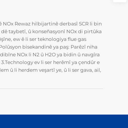
inê NOx Rewaz hilbijartinê derbasî SCR li bin
 dê taybetî, û konseñasyonî NOx di pirtûka
îne, ew ê li ser teknologiya flue gas
2.Polûsyon bisekandinê ya paş: Parêzî niha
 dibîne NOx li N2 û H2O ya bidin û navgîra
.Technology ev li ser herêmî ya çendûr e
em û li herdem veşartî ye, û li ser gava, ail,