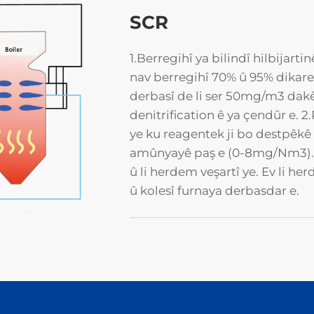
SCR
1.Berregihî ya bilindî hilbijart
nav berregihî 70% û 95% dikare
derbasî de li ser 50mg/m3 dakêş
denitrification ê ya çendûr e. 
ye ku reagentek ji bo destpêkê
amûnyayê paş e (0-8mg/Nm3). 3
û li herdem veşartî ye. Ev li herd
û kolesî furnaya derbasdar e.