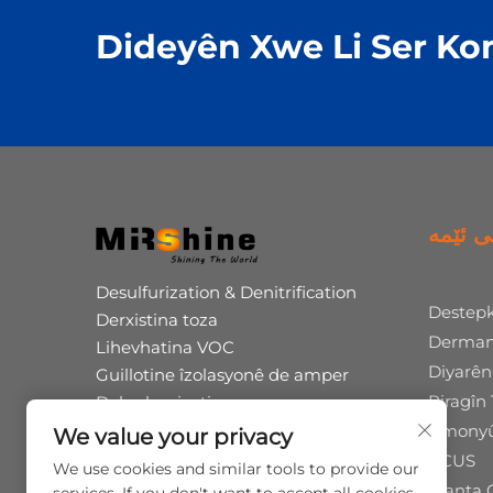
Dideyên Xwe Li Ser K
ی ئێمە
Desulfurization & Denitrification
Destepk
Derxistina toza
Derman
Lihevhatina VOC
Diyarê
Guillotine îzolasyonê de amper
Piragîn
Dekarbonization
Hilberîna hevbeş a asîdê humîk
Amonyû
We value your privacy
Pirolîza Pîranên Bermayî
CCUS
We use cookies and similar tools to provide our
Operasyon û parastin
Planta 