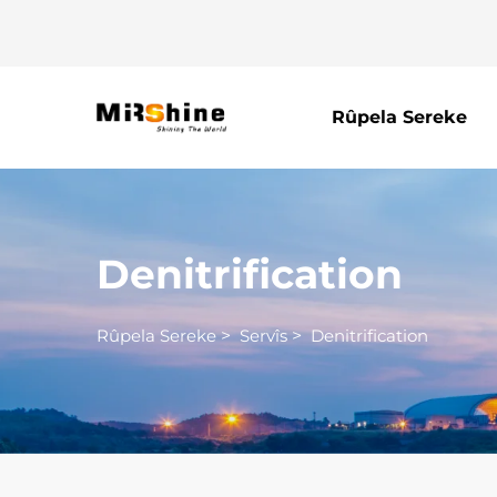
Rûpela Sereke
Denitrification
Rûpela Sereke
>
Servîs
>
Denitrification