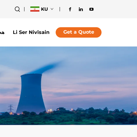
KU
Get a Quote
هە
Li Ser Nivîsain