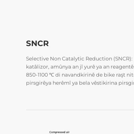
SNCR
Selective Non Catalytic Reduction (SNCR):
katâlizor, amûnya an jî yurê ya an reagentê
850-1100 ℃ di navandkirinê de bike raşt ni
pirsgirêya herêmî ya bela vêstikirina pirsgi