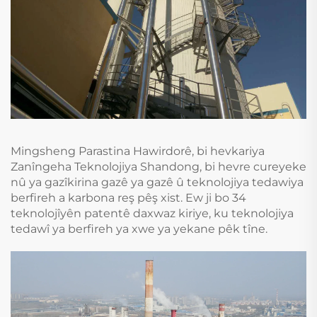
Mingsheng Parastina Hawirdorê, bi hevkariya
Zanîngeha Teknolojiya Shandong, bi hevre cureyeke
nû ya gazîkirina gazê ya gazê û teknolojiya tedawiya
berfireh a karbona reş pêş xist. Ew ji bo 34
teknolojîyên patentê daxwaz kiriye, ku teknolojiya
tedawî ya berfireh ya xwe ya yekane pêk tîne.