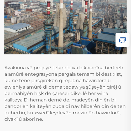
Avakirina vê projeyê teknolojiya bikaranîna berfireh
a amûrê entegrasyona pergala temam bi dest xist,
ku ne tenê pirsgirêkên qirêjbûna hawîrdorê û
ewlehiya amûrê di dema tedawiya şûşeyên qirêj û
bermahiyên hişk de çareser dike, lê her wiha
kalîteya Di heman demê de, madeyên din ên bi
bandor ên kalîteyên cuda di nav hilberên din de tên
guhertin, ku xwedî feydeyên mezin ên hawîrdorê,
civakî û aborî ne.