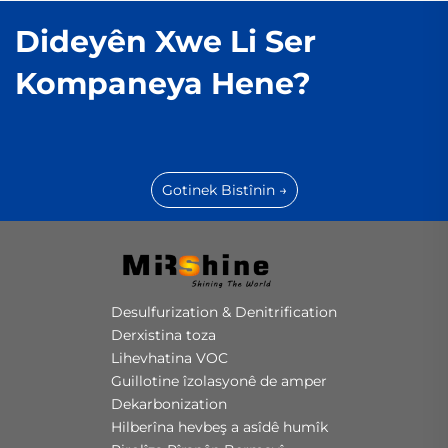
Dideyên Xwe Li Ser
Kompaneya Hene?
Gotinek Bistînin →
Desulfurization & Denitrification
Derxistina toza
Lihevhatina VOC
Guillotine îzolasyonê de amper
Dekarbonization
Hilberîna hevbeş a asîdê humîk