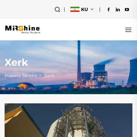
KU
Xerk
Rûpela Sereke
>
Xerk