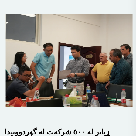
زیاتر لە ٥٠٠ شرکەت لە گەردوونیدا