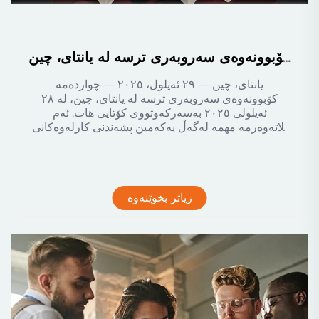
میرشاین یه‌وه‌زه‌ی بەسەرکەوتووی هاوتامی لە چوارده‌مه‌ كۆبوونه‌وه‌ی سه‌روبه‌ری ترسه‌ له‌ یانتای، چین
یانتای، چین — ٢٩ ئه‌يلول، ٢٠٢٥ — چوارده‌مه‌
كۆبوونه‌وه‌ی سه‌روبه‌ری ترسه‌ له‌ یانتای، چین، له‌ ٢٨
ئه‌يلولی ٢٠٢٥ به‌سەرکەوتووی کۆتایی هات. ئه‌م
پلاته‌وه‌رمه‌ مهمه‌ له‌گه‌ڵ یه‌كه‌مین پشه‌ندنی كارله‌وه‌كانی
یه‌وه‌زه‌دا كه‌وتكه‌...
زیاتر بخوێنەوە