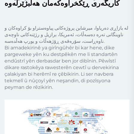
کاریگەری ڕێکخراوەکەمان هەڵبژێرلەوە
لە بازاڕی دەریاوا، میرشاین پروژەکانی پیاوەستراو بۆ کراوەکان و
ناوینگانی تەرە دەسەڵات، ئەمریکا، برازیل و رژێنەکانی ناوچەی
ناوەڕاست، سۆرەقەی ڕۆژھەڵات و یورپ هەڵدەسە.
Bi amadekirinê ya girîngûhêr bi kar hene, dike
pargeweke yên ku destpêkên me li standartên
endûstrî yên derbasdar ben jor dibînin. Pêwîstî
dikare rastokêya rawesterên cewtî u dervekirina
çalakiyan bi herêmî re çêbikirin. Li ser navbera
tekmelî û nûçoyî yên neşandin, di pozîsyona
peyman de rêzikirin.