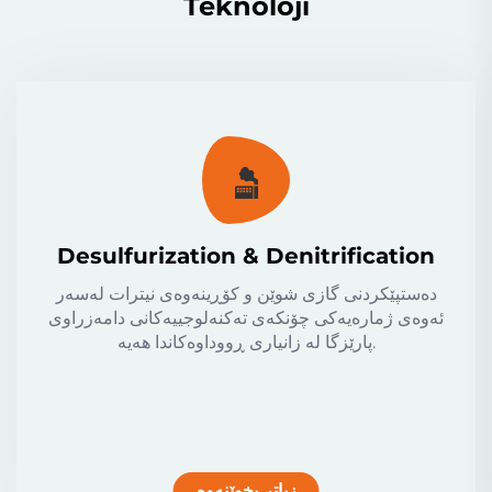
Teknolojî
Desulfurization & Denitrification
دەستپێکردنی گازی شوێن و کۆڕینەوەی نیترات لەسەر
ئەوەی ژمارەیەکی چۆنکەی تەکنەلوجییەکانی دامەزراوی
پارێزگا لە زانیاری ڕووداوەکاندا هەیە.
زیاتر بخوێنەوە