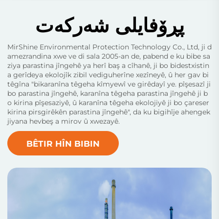
پڕۆفایلی شەرکەت
MirShine Environmental Protection Technology Co., Ltd, ji d
amezrandina xwe ve di sala 2005-an de, pabend e ku bibe sa
ziya parastina jîngehê ya herî baş a cîhanê, ji bo bidestxistin
a gerîdeya ekolojîk zibil vediguherîne xezîneyê, û her gav bi
têgîna "bikaranîna têgeha kîmyewî ve girêdayî ye. pîşesazî ji
bo parastina jîngehê, karanîna têgeha parastina jîngehê ji b
o kirina pîşesaziyê, û karanîna têgeha ekolojiyê ji bo çareser
kirina pirsgirêkên parastina jîngehê", da ku bigihîje ahengek
jiyana hevbeş a mirov û xwezayê.
BÊTIR HÎN BIBIN