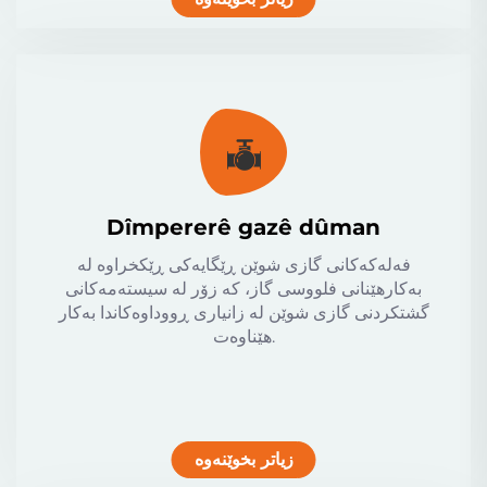
Dîmpererê gazê dûman
فەلەکەکانی گازی شوێن ڕێگایەکی ڕێکخراوە لە
بەکارهێنانی فلووسی گاز، کە زۆر لە سیستەمەکانی
گشتکردنی گازی شوێن لە زانیاری ڕووداوەکاندا بەکار
هێناوەت.
زیاتر بخوێنەوە