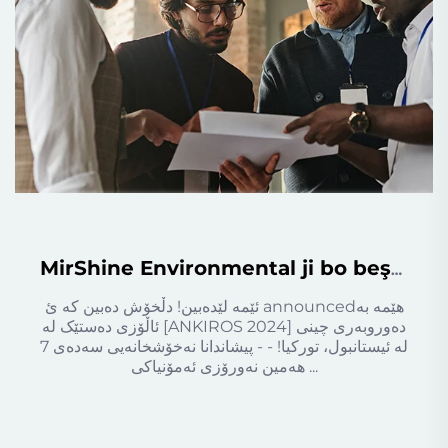
MirShine Environmental ji bo beşdarbûna [ANKIROS 2024] ya Stenbolê, Tirkiyeyê hat vexwendin
ئێمە لێدەبین! دڵخۆش دەبین کە ئ announcedهێمە بە
ئاڵۆزی دەستێک لە [ANKIROS 2024] دەوروبەری چینی
لە ئیستانبول، تورکیا! - - پیشاندانا نەخۆشخانەیی سەدەی 7
هەمین نەورۆزی ئەمۆنیاکی ...