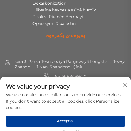
Dekarbonization
Hilberîna hevbeş a asîdê humîk
Pirolîza Pîranên Bermayî
Operasyon û parastin
پەیوەندی بکەرەوە
sera 3, Parka Teknolozîya Pargeweyê Longshan, Rewşa
Zhangqiu, JiNan, Shandong, Çînê
8615668489420
We value your privacy
+86 (0) 531 8891 0288
We use cookies and similar tools to provide our services.
[email protected]
If you don't want to accept all cookies, click Personalize
cookies.
حەقی ئەمەز © 2025 کامپانیای تەکنولوژیای پاراستنی بابەتی میرشاین. هەموو
Accept all
حەقەکان داخڵە.
Politîka veşartîbûnê