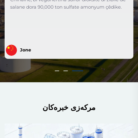
digihîje, ku zibilê sulfate ammonyûmê bêyî şilava
çopê an dakêşana zexm hildiberîne.
Alice
مرکەزی خبرەکان