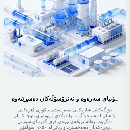
پێشکەشکردنی نوێ لە کۆنتڕۆڵی هەوا: چۆن تەکنەلۆژیای «تێکەڵکردنی ئامۆنیا لە میدیای ئاسیدی»ی میرشاین، ئامۆنیای سەرەوە و ئەئرۆسۆڵەکان دەسڕێتەوە
خۆڵگەکانی شارەکانی سەر بەشی باکوری کێوەکانی
تیانشان لە شینجیانگ تەنها ٤٫١٪ی ڕووبەری ناوچەکەیان
دەگرێت، بەڵام نزیکەی نیوەی کۆی گەرمای سوتانی
زەڕەکەیان دەبەخشێن، و زیاتر لە ٥٠٪ی سولفۆر