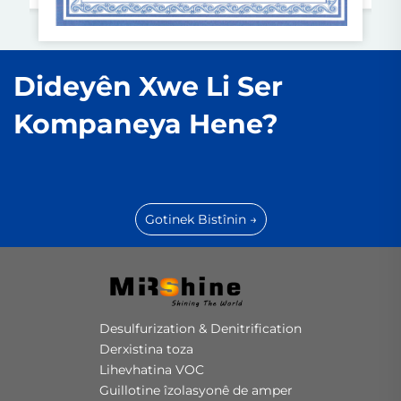
Dideyên Xwe Li Ser
Kompaneya Hene?
Gotinek Bistînin →
Desulfurization & Denitrification
Derxistina toza
Lihevhatina VOC
Guillotine îzolasyonê de amper