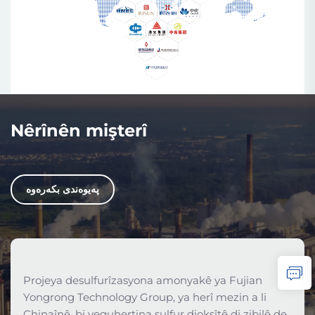
Nêrînên mişterî
پەیوەندی بکەرەوە
Shenyang Chemical Co., Ltd., di nav
desulfurîzasyona ammonyak û rakirina tozê de di
gaza tîrêjê ya boylerê de, emîsyonên pir hindik