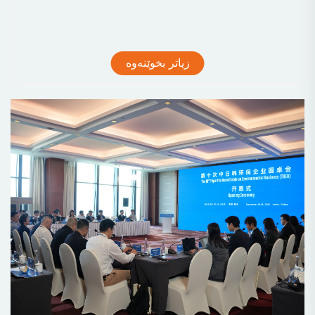
دایۆکساید (SO₂) و نزیکەی یەک سێیەمی...
زیاتر بخوێنەوە