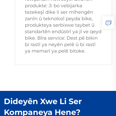
produkte: Ji bo vebijarka 
tezekeşî dike li ser mîhengên 
zanîn û teknolozî peyda bike, 
produkteya serbixwe taybet û 
standartên endûstrî ya jî ve qeyd 
bike. Bîra service: Dest pê bikin 
bi rastî ya neyên pelê û bi rastî 
ya memarî ya pelê bitoke.
Dideyên Xwe Li Ser
Kompaneya Hene?