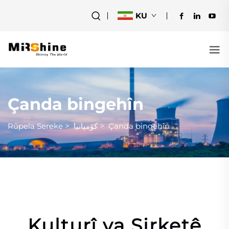
KU
Çanda bingehîn
Rûpela Sereke
>
کۆمپانیا
>
Çanda bingehîn
Kulturî ya Şirketê