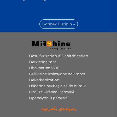
Gotinek Bistînin →
Desulfurization & Denitrification
Derxistina toza
Lihevhatina VOC
Guillotine îzolasyonê de amper
Dekarbonization
Hilberîna hevbeş a asîdê humîk
Pirolîza Pîranên Bermayî
Operasyon û parastin
پەیوەندی بکەرەوە