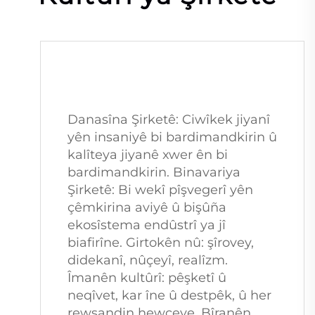
"
Danasîna Şirketê: Ciwîkek jiyanî 
yên insaniyê bi bardimandkirin û 
kalîteya jiyanê xwer ên bi 
bardimandkirin. Binavariya 
Şirketê: Bi wekî pîşvegerî yên 
çêmkirina aviyê û bişûña 
ekosîstema endûstrî ya jî 
biafirîne. Girtokên nû: şîrovey, 
didekanî, nûçeyî, realîzm. 
Îmanên kultûrî: pêşketî û 
neqîvet, kar îne û destpêk, û her 
rewşandin hewceye. Bîranên 