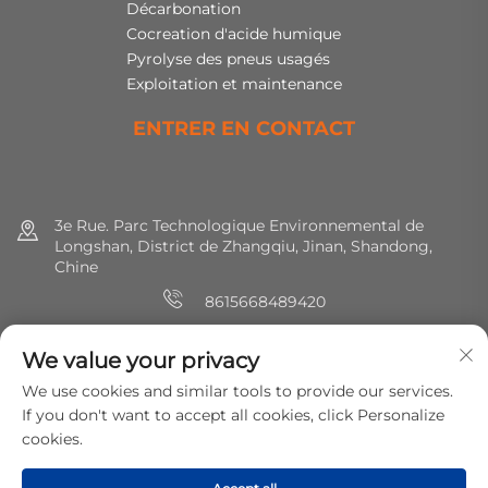
Décarbonation
Cocreation d'acide humique
Pyrolyse des pneus usagés
Exploitation et maintenance
ENTRER EN CONTACT
3e Rue. Parc Technologique Environnemental de
Longshan, District de Zhangqiu, Jinan, Shandong,
Chine
8615668489420
+86 (0) 531 8891 0288
We value your privacy
[email protected]
We use cookies and similar tools to provide our services.
If you don't want to accept all cookies, click Personalize
cookies.
Droits d'auteur © 2025 MirShine Environmental Protection
Technology Co., Ltd. Tous droits réservés.
Politique de