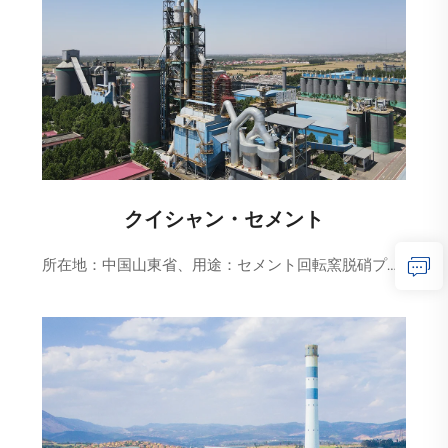
クイシャン・セメント
所在地：中国山東省、用途：セメント回転窯脱硝プロジェクト 詳細：2500t/h セメント回転窯脱硝、排ガス指標がNOx≤20mg/Nm3の超低排出レベルに達成、アンモニア逃げは3mg/Nm3以下、...