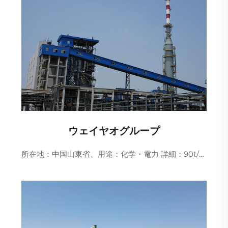
ウェイヤオグループ
所在地：中国山東省、用途：化学・電力 詳細：90t/h 石炭焚きボイラー排ガス超低排出一般請負プロジェクト。SNCR＋SCR脱硝プロセスを採用し、NOx排出濃度の時間平均値は...