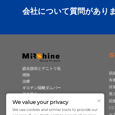
会社について質問があり
当
硫化脱却とデニトリ化
脱
掃除
有
治療
排
ギロチン隔離ダムパー
廃
脱炭素化
ヒウム酸共産
硫
We value your privacy
廃棄タイヤのピロリシス
CC
We use cookies and similar tools to provide our
運用と保守
火