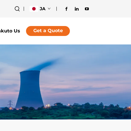
JA
Get a Quote
akuto Us