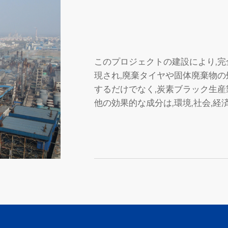
このプロジェクトの建設により,
現され,廃棄タイヤや固体廃棄物
するだけでなく,炭素ブラック生産
他の効果的な成分は,環境,社会,