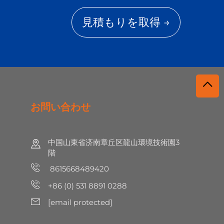
見積もりを取得 →
お問い合わせ
中国山東省济南章丘区龍山環境技術園3
階
8615668489420
+86 (0) 531 8891 0288
[email protected]