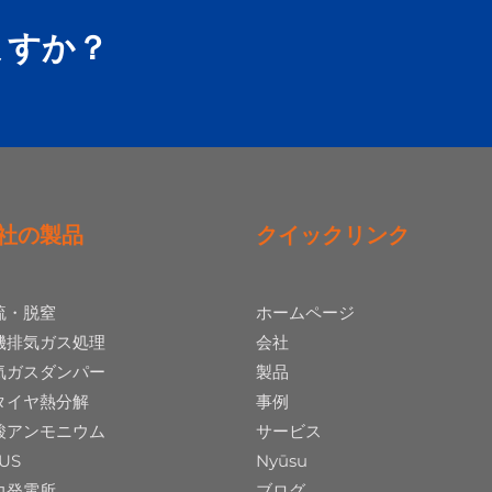
ますか？
社の製品
クイックリンク
硫・脱窒
ホームページ
機排気ガス処理
会社
気ガスダンパー
製品
タイヤ熱分解
事例
酸アンモニウム
サービス
US
Nyūsu
力発電所
ブログ