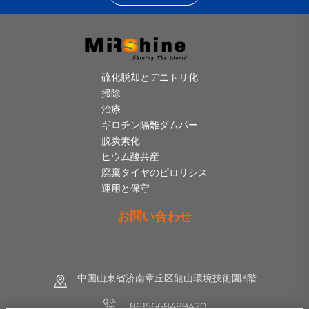
硫化脱却とデニトリ化
掃除
治療
ギロチン隔離ダムパー
脱炭素化
ヒウム酸共産
廃棄タイヤのピロリシス
運用と保守
お問い合わせ
中国山東省济南章丘区龍山環境技術園3階
8615668489420