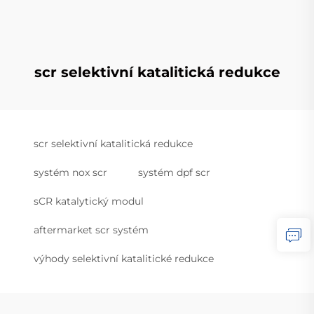
scr selektivní katalitická redukce
scr selektivní katalitická redukce
systém nox scr
systém dpf scr
sCR katalytický modul
aftermarket scr systém
výhody selektivní katalitické redukce