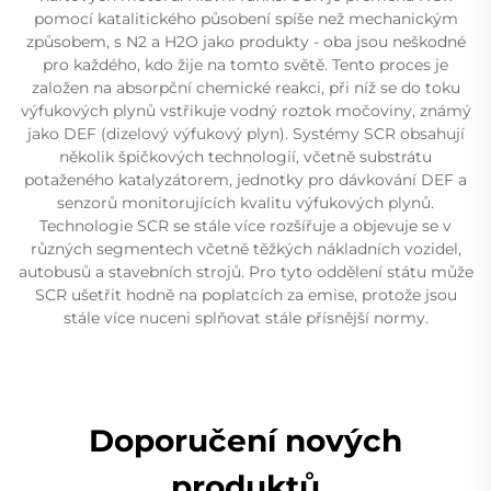
pomocí katalitického působení spíše než mechanickým
způsobem, s N2 a H2O jako produkty - oba jsou neškodné
pro každého, kdo žije na tomto světě. Tento proces je
založen na absorpční chemické reakci, při níž se do toku
výfukových plynů vstřikuje vodný roztok močoviny, známý
jako DEF (dizelový výfukový plyn). Systémy SCR obsahují
několik špičkových technologií, včetně substrátu
potaženého katalyzátorem, jednotky pro dávkování DEF a
senzorů monitorujících kvalitu výfukových plynů.
Technologie SCR se stále více rozšířuje a objevuje se v
různých segmentech včetně těžkých nákladních vozidel,
autobusů a stavebních strojů. Pro tyto oddělení státu může
SCR ušetřit hodně na poplatcích za emise, protože jsou
stále více nuceni splňovat stále přísnější normy.
Doporučení nových
produktů