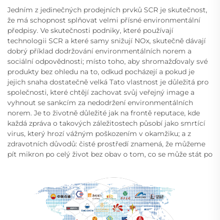
Jedním z jedinečných prodejních prvků SCR je skutečnost,
že má schopnost splňovat velmi přísné environmentální
předpisy. Ve skutečnosti podniky, které používají
technologii SCR a které samy snižují NOx, skutečně dávají
dobrý příklad dodržování environmentálních norem a
sociální odpovědnosti; místo toho, aby shromažďovaly své
produkty bez ohledu na to, odkud pocházejí a pokud je
jejich snaha dostatečně velká Tato vlastnost je důležitá pro
společnosti, které chtějí zachovat svůj veřejný image a
vyhnout se sankcím za nedodržení environmentálních
norem. Je to životně důležité jak na frontě reputace, kde
každá zpráva o takových záležitostech působí jako smrtící
virus, který hrozí vážným poškozením v okamžiku; a z
zdravotních důvodů: čisté prostředí znamená, že můžeme
pít mikron po celý život bez obav o tom, co se může stát po