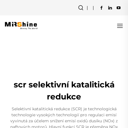
scr selektivní katalitická
redukce
Selektivní katalitická redukce (SCR) je technologická
technologie vysokých technologií pro regulaci emisí
vyvinutá za účelem snížení emisí oxidů dusíku (NOx) z
naftových motorů. Hlavní funkcí SCR je přeměna NOx