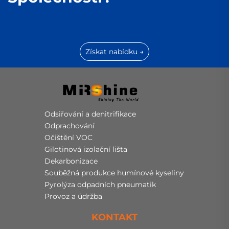
Získat nabídku →
Odsiřování a denitrifikace
Odprachování
Očištění VOC
Gilotinová izolační lišta
Dekarbonizace
Souběžná produkce humínové kyseliny
Pyrolýza odpadních pneumatik
Provoz a údržba
KONTAKT