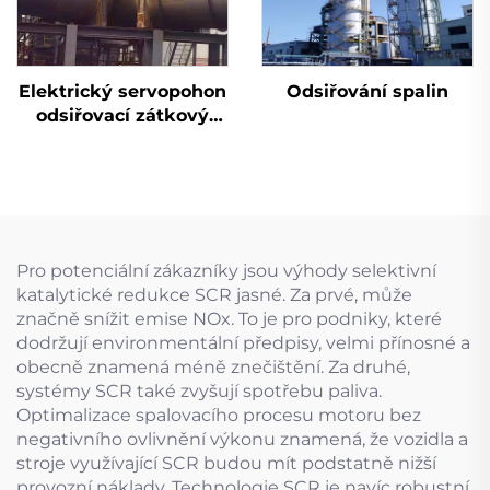
Elektrický servopohon
Odsiřování spalin
odsiřovací zátkový
ventil
Pro potenciální zákazníky jsou výhody selektivní
katalytické redukce SCR jasné. Za prvé, může
značně snížit emise NOx. To je pro podniky, které
dodržují environmentální předpisy, velmi přínosné a
obecně znamená méně znečištění. Za druhé,
systémy SCR také zvyšují spotřebu paliva.
Optimalizace spalovacího procesu motoru bez
negativního ovlivnění výkonu znamená, že vozidla a
stroje využívající SCR budou mít podstatně nižší
provozní náklady. Technologie SCR je navíc robustní