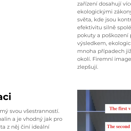
zařízení dosahují v
ekologickými zákony
světa, kde jsou kontr
efektivitu silně spo
pokuty a poškození 
výsledkem, ekologick
mnoha případech ji
okolí. Firemní image
zlepšují.
aci
mý svou všestranností.
lin a je vhodný jak pro
ta z něj činí ideální