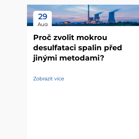
29
Aug
Proč zvolit mokrou
desulfataci spalin před
jinými metodami?
Zobrazit více