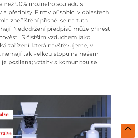
íce než 90% možného souladu s
 a předpisy. Firmy působící v oblastech
ola znečištění přísné, se na tuto
léhají. Nedodržení předpisů může přinést
pověsti. S čistším vzduchem jako
á zařízení, která navštěvujeme, v
ž nemají tak velkou stopu na našem
 je posílena; vztahy s komunitou se