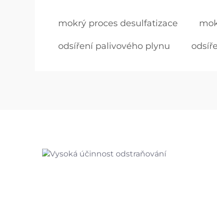
mokrý proces desulfatizace
mok
odsíření palivového plynu
odsíře