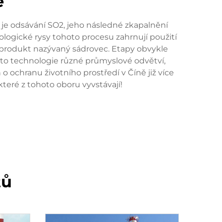
e
je odsávání SO2, jeho následné zkapalnění
logické rysy tohoto procesu zahrnují použití
ší produkt nazývaný sádrovec. Etapy obvykle
této technologie různé průmyslové odvětví,
o ochranu životního prostředí v Číně již více
teré z tohoto oboru vyvstávají!
tů