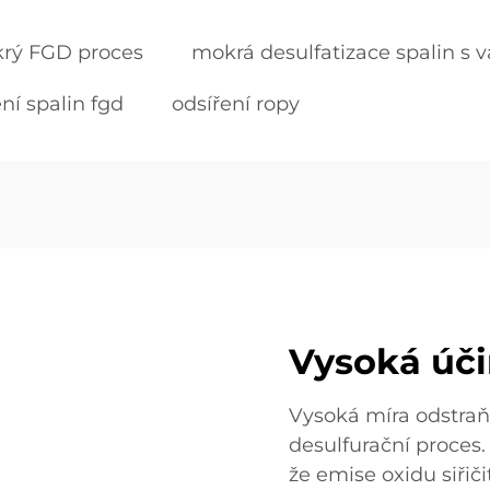
rý FGD proces
mokrá desulfatizace spalin s
ní spalin fgd
odsíření ropy
Vysoká úči
Vysoká míra odstraň
desulfurační proces
že emise oxidu siřič