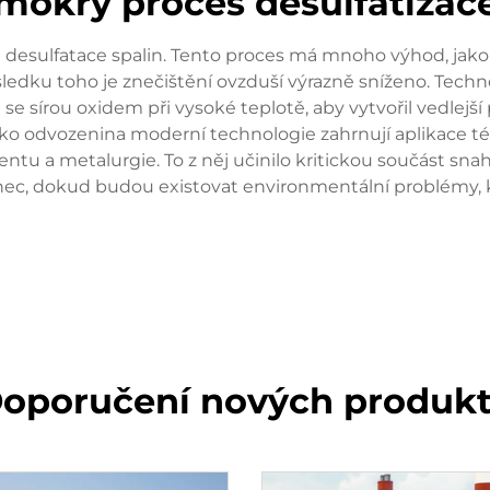
mokrý proces desulfatizac
 desulfatace spalin. Tento proces má mnoho výhod, jako 
edku toho je znečištění ovzduší výrazně sníženo. Techno
 se sírou oxidem při vysoké teplotě, aby vytvořil vedlej
. Jako odvozenina moderní technologie zahrnují aplikace 
u a metalurgie. To z něj učinilo kritickou součást snah 
onec, dokud budou existovat environmentální problémy, k
oporučení nových produk