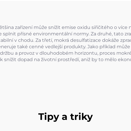
ětšina zařízení může snížit emise oxidu siřičitého o víc
 splnit přísné environmentální normy. Za druhé, tato zr
abilní v chodu. Za třetí, mokrá desulfatizace dokáže zpra
generuje také cenné vedlejší produkty. Jako příklad můž
držbu a provoz v dlouhodobém horizontu, proces mokré d
k snížit dopad na životní prostředí, aniž by to mělo ek
Tipy a triky