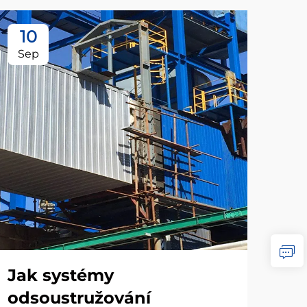
10
1
Sep
Se
Jak systémy
Sr
odsoustružování
su