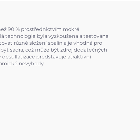
e než 90 % prostřednictvím mokré
alá technologie byla vyzkoušena a testována
covat různé složení spalin a je vhodná pro
e být sádra, což může být zdroj dodatečných
esulfatizace představuje atraktivní
onomické nevýhody.