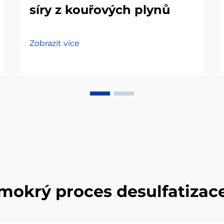
síry z kouřových plynů
Zobrazit více
mokrý proces desulfatizac