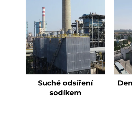
Suché odsíření
Den
sodíkem