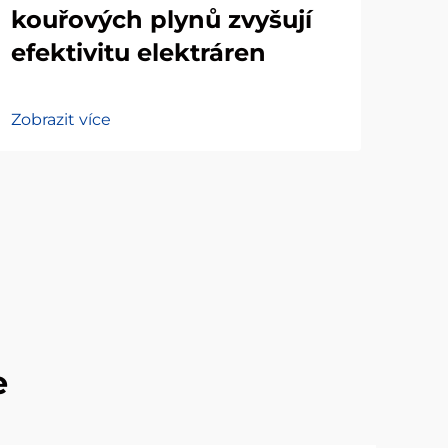
kouřových plynů zvyšují
me
efektivitu elektráren
Zobr
Zobrazit více
e