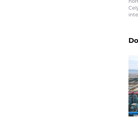
nor
Cel
int
Do