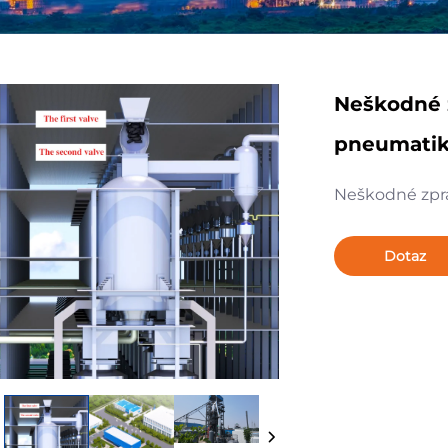
Neškodné 
pneumati
Neškodné zpr
Dotaz