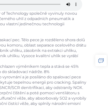
y of Technology společně vyvinuly novou
í černého uhlí z odpadních pneumatik a
vou vlastní jedinečnou technologii
skací pec. Tělo pece je rozděleno shora dolů
zovou komoru, oblast separace ocelového drátu
bník uhlíku, zásobník na extrakci uhlíku,
ík uhlíku. Vysoce kvalitní uhlík se vyrábí
 chlazen výměníkem tepla a stává se 45%
n do skladovací nádrže. 8%
vyrovnání a je posíláno do spalovací pece
kytuje tepelnou energii pro cracking. Spaliny
 SNCR/SCR denitrifikaci, aby odstranily NOX.
pční čištění a poté pomocí ventilátoru s
lfurační věže, aby absorbovaly SO2 a vyrobily
í čistící věže, aby splnily národní emisní