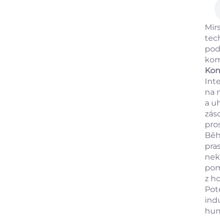
Mir
tec
pod
kom
Konk
Int
na 
a u
záso
pro
Běh
pra
nek
pom
z h
Pot
ind
hum