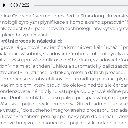
shine Ochrana životního prostředí a Shandong Universit
hnologii pyrolýzní plynifikace a komplexního zpracován
aly žádost o 34 patentových technologií, aby vytvořily s
plexního zpracování.
rétní proces je následující:
egrovaná gumová nepřetržitá krmná vertikální rotační pra
nakládací zásobník, skladovací zásobník, rotační pyrolý
hlíku, výstupní zásobník ocelového drátu, skladovací záso
bník na mletí a třídění uhlíku a automatický balicí zásobn
střednictvím rafinace, extrakce, mletí a dalších procesů.
em procesu výroby uhlíkového černidla je praskací plyn
skacím olejem, který proudí do olejové nádrže a je čerpá
ondenzovatelného plynu vstupuje do plynové skříně pro 
ocí Roots ventilátoru jako palivo pro spalování, čímž pos
ořáku vstupují do reaktoru pro využití odpadního tepla a
é vstupují do suchého integrovaného procesoru pro adsor
ukovaným tahem posílají spalinový plyn do primární desu
inové hnojivo, a nakonec vstupují do sekundární absorpčn