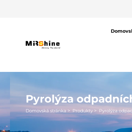
Domovsk
Pyrolýza odpadní
Domovská stránka
>
Produkty
>
Pyrolýza odpa