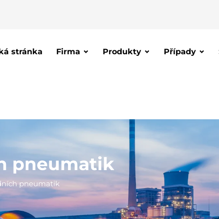
á stránka
Firma
Produkty
Případy
ch pneumatik
dních pneumatik