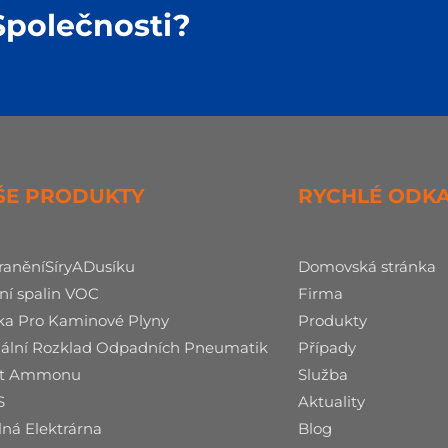
Společnosti?
ŠE PRODUKTY
RYCHLÉ ODK
raněníSíryADusíku
Domovská stránka
ní spalin VOC
Firma
ka Pro Kaminové Plyny
Produkty
ální Rozklad Odpadních Pneumatik
Případy
át Ammonu
Služba
S
Aktuality
lná Elektrárna
Blog