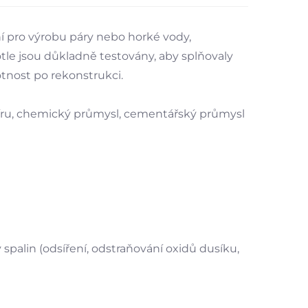
í pro výrobu páry nebo horké vody,
tle jsou důkladně testovány, aby splňovaly
otnost po rekonstrukci.
apíru, chemický průmysl, cementářský průmysl
palin (odsíření, odstraňování oxidů dusíku,