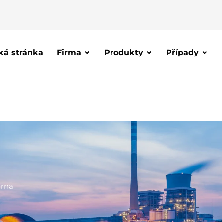
á stránka
Firma
Produkty
Případy
árna