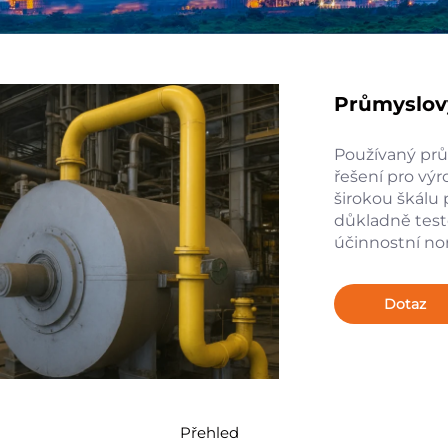
Průmyslový
Používaný prů
řešení pro vý
širokou škálu 
důkladně test
účinnostní nor
Dotaz
Přehled