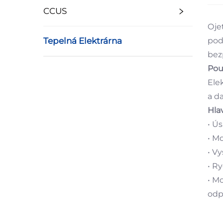
CCUS
Oje
Tepelná Elektrárna
pod
bez
Pou
Ele
a da
Hla
• Ú
• Mo
• V
• R
• M
odp