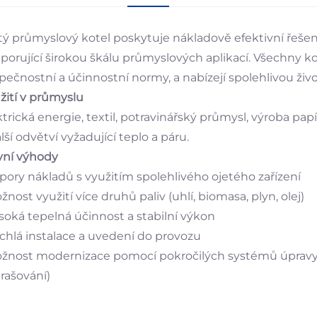
tý průmyslový kotel poskytuje nákladově efektivní řešen
porující širokou škálu průmyslových aplikací. Všechny ko
pečnostní a účinnostní normy, a nabízejí spolehlivou živ
žití v průmyslu
ktrická energie, textil, potravinářský průmysl, výroba p
lší odvětví vyžadující teplo a páru.
vní výhody
spory nákladů s využitím spolehlivého ojetého zařízení
žnost využití více druhů paliv (uhlí, biomasa, plyn, olej)
ysoká tepelná účinnost a stabilní výkon
ychlá instalace a uvedení do provozu
ožnost modernizace pomocí pokročilých systémů úpravy s
rašování)