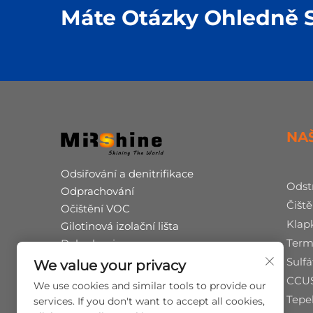
Máte Otázky Ohledně 
NA
Odsiřování a denitrifikace
Odst
Odprachování
Čiště
Očištění VOC
Klap
Gilotinová izolační lišta
Term
Dekarbonizace
Souběžná produkce humínové kyseliny
Sulf
We value your privacy
Pyrolýza odpadních pneumatik
CCU
We use cookies and similar tools to provide our
Provoz a údržba
Tepe
services. If you don't want to accept all cookies,