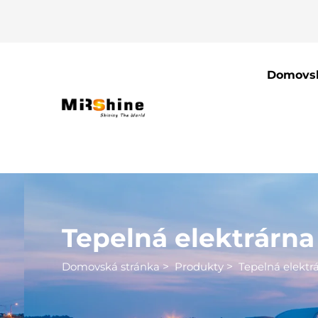
Domovsk
Tepelná elektrárna
Domovská stránka
>
Produkty
>
Tepelná elektr