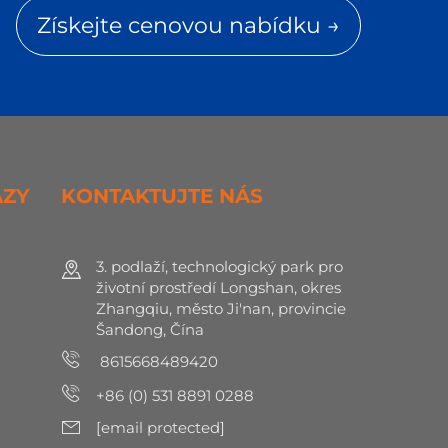
Získejte cenovou nabídku →
AZY
KONTAKTUJTE NÁS
3. podlaží, technologický park pro
životní prostředí Longshan, okres
Zhangqiu, město Ji'nan, provincie
Šandong, Čína
8615668489420
+86 (0) 531 8891 0288
[email protected]