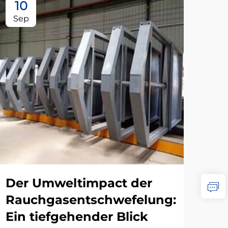
10
1
Sep
Oc
Der Umweltimpact der
Di
Rauchgasentschwefelung:
Ab
Ein tiefgehender Blick
In