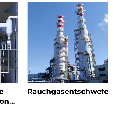
e
Rauchgasentschwefelung
von