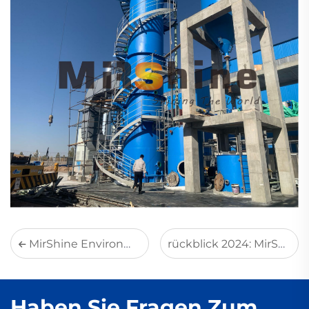
MirShine Environmental hat erfolgreich am 10. Tripartiten Runden Tisch zum Umweltgeschäft (TREB) in Yantai, China, teilgenommen
rückblick 2024: MirShine nahm an der METAFO in Teheran teil und expandierte unsere Präsenz im Nahen Osten
Haben Sie Fragen Zum