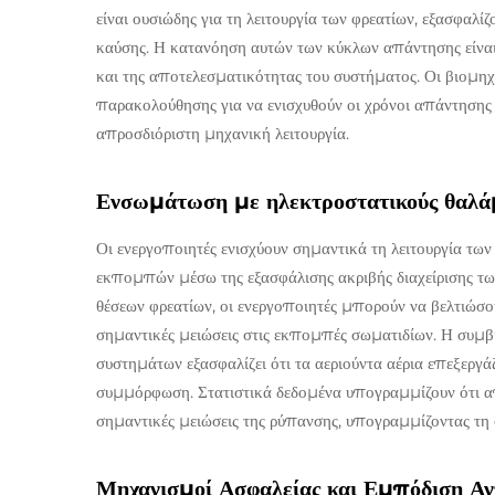
είναι ουσιώδης για τη λειτουργία των φρεατίων, εξασφαλί
καύσης. Η κατανόηση αυτών των κύκλων απάντησης είναι
και της αποτελεσματικότητας του συστήματος. Οι βιομηχ
παρακολούθησης για να ενισχυθούν οι χρόνοι απάντησης 
απροσδιόριστη μηχανική λειτουργία.
Ενσωμάτωση με ηλεκτροστατικούς θαλά
Οι ενεργοποιητές ενισχύουν σημαντικά τη λειτουργία τω
εκπομπών μέσω της εξασφάλισης ακριβής διαχείρισης τω
θέσεων φρεατίων, οι ενεργοποιητές μπορούν να βελτιώσ
σημαντικές μειώσεις στις εκπομπές σωματιδίων. Η συμβ
συστημάτων εξασφαλίζει ότι τα αεριούντα αέρια επεξεργ
συμμόρφωση. Στατιστικά δεδομένα υπογραμμίζουν ότι απ
σημαντικές μειώσεις της ρύπανσης, υπογραμμίζοντας τη 
Μηχανισμοί Ασφαλείας και Εμπόδιση Αν