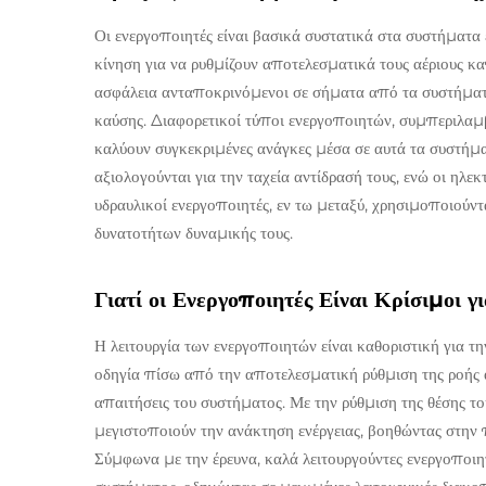
Οι ενεργοποιητές είναι βασικά συστατικά στα συστήματα 
κίνηση για να ρυθμίζουν αποτελεσματικά τους αέριους κ
ασφάλεια ανταποκρινόμενοι σε σήματα από τα συστήματα 
καύσης. Διαφορετικοί τύποι ενεργοποιητών, συμπεριλαμ
καλύουν συγκεκριμένες ανάγκες μέσα σε αυτά τα συστήμα
αξιολογούνται για την ταχεία αντίδρασή τους, ενώ οι ηλε
υδραυλικοί ενεργοποιητές, εν τω μεταξύ, χρησιμοποιούντ
δυνατοτήτων δυναμικής τους.
Γιατί οι Ενεργοποιητές Είναι Κρίσιμοι 
Η λειτουργία των ενεργοποιητών είναι καθοριστική για τ
οδηγία πίσω από την αποτελεσματική ρύθμιση της ροής αέ
απαιτήσεις του συστήματος. Με την ρύθμιση της θέσης το
μεγιστοποιούν την ανάκτηση ενέργειας, βοηθώντας στην
Σύμφωνα με την έρευνα, καλά λειτουργούντες ενεργοποιη