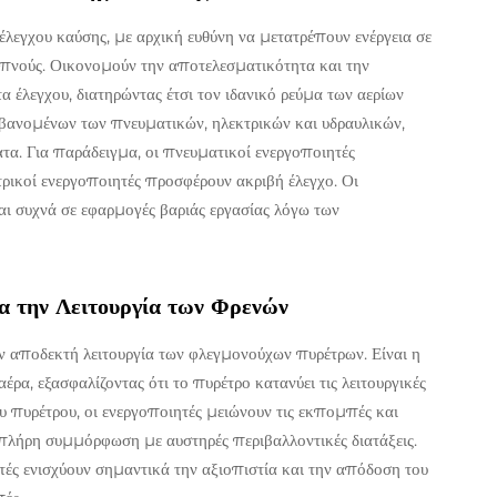
έλεγχου καύσης, με αρχική ευθύνη να μετατρέπουν ενέργεια σε
απνούς. Οικονομούν την αποτελεσματικότητα και την
έλεγχου, διατηρώντας έτσι τον ιδανικό ρεύμα των αερίων
βανομένων των πνευματικών, ηλεκτρικών και υδραυλικών,
τα. Για παράδειγμα, οι πνευματικοί ενεργοποιητές
κτρικοί ενεργοποιητές προσφέρουν ακριβή έλεγχο. Οι
αι συχνά σε εφαρμογές βαριάς εργασίας λόγω των
για την Λειτουργία των Φρενών
ην αποδεκτή λειτουργία των φλεγμονούχων πυρέτρων. Είναι η
ρα, εξασφαλίζοντας ότι το πυρέτρο κατανύει τις λειτουργικές
υ πυρέτρου, οι ενεργοποιητές μειώνουν τις εκπομπές και
 πλήρη συμμόρφωση με αυστηρές περιβαλλοντικές διατάξεις.
τές ενισχύουν σημαντικά την αξιοπιστία και την απόδοση του