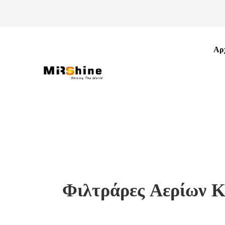
Αρ
Φιλτράρες Αερίων Κ