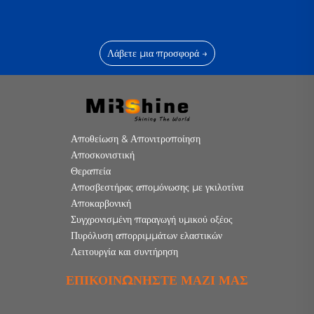
Λάβετε μια προσφορά →
Αποθείωση & Απονιτροποίηση
Αποσκονιστική
Θεραπεία
Αποσβεστήρας απομόνωσης με γκιλοτίνα
Αποκαρβονική
Συγχρονισμένη παραγωγή υμικού οξέος
Πυρόλυση απορριμμάτων ελαστικών
Λειτουργία και συντήρηση
ΕΠΙΚΟΙΝΩΝΉΣΤΕ ΜΑΖΊ ΜΑΣ