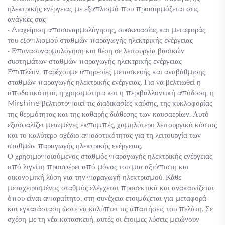
ηλεκτρικής ενέργειας με εξοπλισμό που προσαρμόζεται στις
ανάγκες σας
• Διαχείριση αποσυναρμολόγησης, συσκευασίας και μεταφοράς
του εξοπλισμού σταθμών παραγωγής ηλεκτρικής ενέργειας
• Επανασυναρμολόγηση και θέση σε λειτουργία βασικών
συστημάτων σταθμών παραγωγής ηλεκτρικής ενέργειας
Επιπλέον, παρέχουμε υπηρεσίες μετασκευής και αναβάθμισης
σταθμών παραγωγής ηλεκτρικής ενέργειας. Για να βελτιωθεί η
αποδοτικότητα, η χρησιμότητα και η περιβαλλοντική απόδοση, η
Mirshine βελτιστοποιεί τις διαδικασίες καύσης, της κυκλοφορίας
της θερμότητας και της καθαρής διάθεσης των καυσαερίων. Αυτό
εξασφαλίζει μειωμένες εκπομπές, χαμηλότερο λειτουργικό κόστος
και το καλύτερο σχέδιο αποδοτικότητας για τη λειτουργία των
σταθμών παραγωγής ηλεκτρικής ενέργειας.
Ο χρησιμοποιούμενος σταθμός παραγωγής ηλεκτρικής ενέργειας
από λιγνίτη προσφέρει από μόνος του μια αξιόπιστη και
οικονομική λύση για την παραγωγή ηλεκτρισμού. Κάθε
μεταχειρισμένος σταθμός ελέγχεται προσεκτικά και ανακαινίζεται
όπου είναι απαραίτητο, στη συνέχεια ετοιμάζεται για μεταφορά
και εγκατάσταση ώστε να καλύπτει τις απαιτήσεις του πελάτη. Σε
σχέση με τη νέα κατασκευή, αυτές οι έτοιμες λύσεις μειώνουν