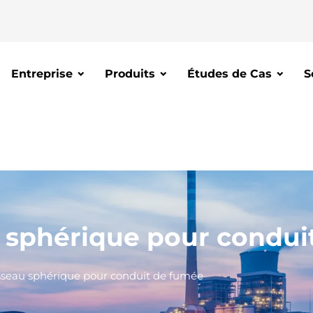
Entreprise
Produits
Études de Cas
S
u sphérique pour condui
sseau sphérique pour conduit de fumée