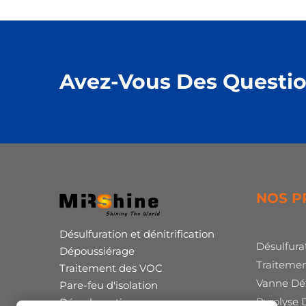
Avez-Vous Des Questio
NOS P
Désulfuration et dénitrification
Désulfura
Dépoussiérage
Traiteme
Traitement des VOC
Vanne Dé
Pare-feu d'isolation
Pyrolyse
Décarbonation