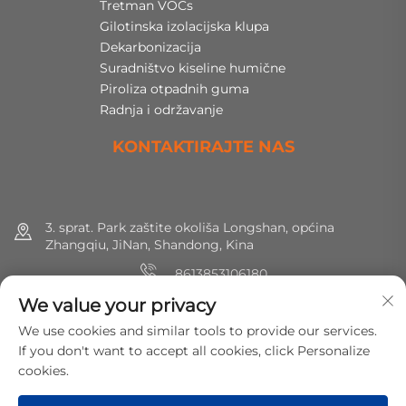
Tretman VOCs
Gilotinska izolacijska klupa
Dekarbonizacija
Suradništvo kiseline humične
Piroliza otpadnih guma
Radnja i održavanje
KONTAKTIRAJTE NAS
3. sprat. Park zaštite okoliša Longshan, općina
Zhangqiu, JiNan, Shandong, Kina
8613853106180
We value your privacy
+86 (0) 531 8891 0288
We use cookies and similar tools to provide our services.
[email protected]
If you don't want to accept all cookies, click Personalize
cookies.
Autorska prava © 2025 MirShine Environmental Protection