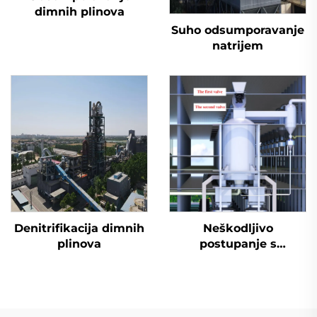
dimnih plinova
Suho odsumporavanje
natrijem
Denitrifikacija dimnih
Neškodljivo
plinova
postupanje s
otpadnim gumama