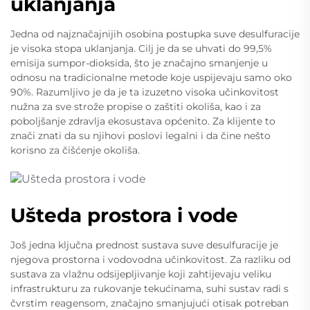
uklanjanja
Jedna od najznačajnijih osobina postupka suve desulfuracije
je visoka stopa uklanjanja. Cilj je da se uhvati do 99,5%
emisija sumpor-dioksida, što je značajno smanjenje u
odnosu na tradicionalne metode koje uspijevaju samo oko
90%. Razumljivo je da je ta izuzetno visoka učinkovitost
nužna za sve strože propise o zaštiti okoliša, kao i za
poboljšanje zdravlja ekosustava općenito. Za klijente to
znači znati da su njihovi poslovi legalni i da čine nešto
korisno za čišćenje okoliša.
Ušteda prostora i vode
Još jedna ključna prednost sustava suve desulfuracije je
njegova prostorna i vodovodna učinkovitost. Za razliku od
sustava za vlažnu odsijepljivanje koji zahtijevaju veliku
infrastrukturu za rukovanje tekućinama, suhi sustav radi s
čvrstim reagensom, značajno smanjujući otisak potreban