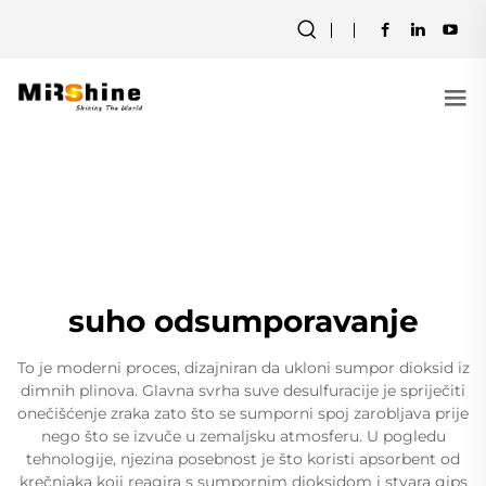
suho odsumporavanje
To je moderni proces, dizajniran da ukloni sumpor dioksid iz
dimnih plinova. Glavna svrha suve desulfuracije je spriječiti
onečišćenje zraka zato što se sumporni spoj zarobljava prije
nego što se izvuče u zemaljsku atmosferu. U pogledu
tehnologije, njezina posebnost je što koristi apsorbent od
krečnjaka koji reagira s sumpornim dioksidom i stvara gips