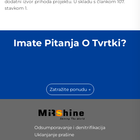
dodatni izvor prihoda projektu. U skladu s člankom 107.
stavkom 1.
Imate Pitanja O Tvrtki?
Zatražite ponudu →
Odsumporavanje i denitrifikacija
Uklanjanje prašine