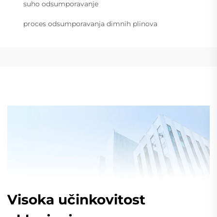
suho odsumporavanje
proces odsumporavanja dimnih plinova
Visoka učinkovitost