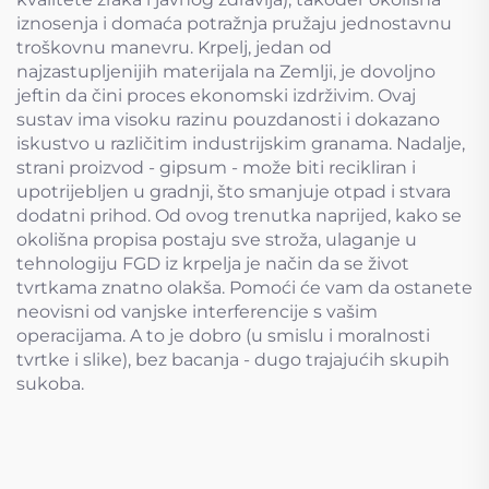
iznosenja i domaća potražnja pružaju jednostavnu
troškovnu manevru. Krpelj, jedan od
najzastupljenijih materijala na Zemlji, je dovoljno
jeftin da čini proces ekonomski izdrživim. Ovaj
sustav ima visoku razinu pouzdanosti i dokazano
iskustvo u različitim industrijskim granama. Nadalje,
strani proizvod - gipsum - može biti recikliran i
upotrijebljen u gradnji, što smanjuje otpad i stvara
dodatni prihod. Od ovog trenutka naprijed, kako se
okolišna propisa postaju sve stroža, ulaganje u
tehnologiju FGD iz krpelja je način da se život
tvrtkama znatno olakša. Pomoći će vam da ostanete
neovisni od vanjske interferencije s vašim
operacijama. A to je dobro (u smislu i moralnosti
tvrtke i slike), bez bacanja - dugo trajajućih skupih
sukoba.