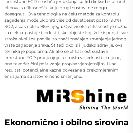
Limestone FGD se ističe jer uklanja sulfid dioksid iz dimnih
plinova s efikasnošću koju drugi sustavi ne mogu
dosegnuti. Ova tehnologija na čelu metoda za kontrolu
zagađenja može ukloniti više od devetdeset posto (90%)
SO2, a čak i blizu 98% njega. Ova visoka efikasnost je nužna
za elektropostaje i industrijske objekte koji žele ispunjiti sve
stroža okolišna pravila; to znači značajan smanjenje jednog
vrste zagađenja zraka. Štiteći okoliš i ljudsko zdravlje, ova
tehnika je popularna. Ali ako se efikasnost sustava
limestone FGD procjenjuje u smislu vrijednosti ili cijene,
ona također čini poštivanje propisa vjerojatnijim. I kao
rezultat, potencijalne kazne povezane s prekomjeranim
emisijama su istovremeno smanjene.
Ekonomično i obilno sirovina