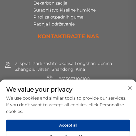
Dekarbonizacija
Suradništvo kiseline humične
Piroliza otpadnih guma
Radnja i održavanje
KONTAKTIRAJTE NAS
3. sprat. Park zaštite okoliša Longshan, općina
Zhangqiu, JiNan, Shandong, Kina
8613853106180
We value your privacy
+86 (0) 531 8891 0288
We use cookies and similar tools to provide our services.
[email protected]
If you don't want to accept all cookies, click Personalize
cookies.
Autorska prava © 2025 MirShine Environmental Protection
Accept all
Technology Co., Ltd. Sva prava pridržana.
Politika privatnosti