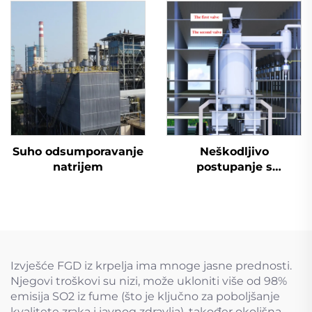
Suho odsumporavanje
Neškodljivo
natrijem
postupanje s
otpadnim gumama
Izvješće FGD iz krpelja ima mnoge jasne prednosti.
Njegovi troškovi su nizi, može ukloniti više od 98%
emisija SO2 iz fume (što je ključno za poboljšanje
kvalitete zraka i javnog zdravlja), također okolišna