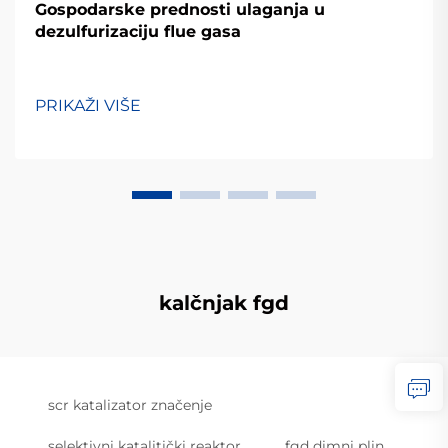
Gospodarske prednosti ulaganja u
dezulfurizaciju flue gasa
PRIKAŽI VIŠE
kalčnjak fgd
scr katalizator značenje
selektivni katalitički reaktor
fgd dimni plin